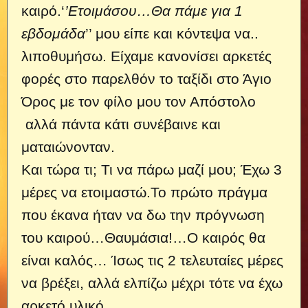
καιρό.‘
’Ετοιμάσου…Θα πάμε για 1
εβδομάδα
’’ μου είπε και κόντεψα να..
λιποθυμήσω. Είχαμε κανονίσει αρκετές
φορές στο παρελθόν το ταξίδι στο Άγιο
Όρος με τον φίλο μου τον Απόστολο
αλλά πάντα κάτι συνέβαινε και
ματαιώνονταν.
Και τώρα τι; Τι να πάρω μαζί μου; Έχω 3
μέρες να ετοιμαστώ.Το πρώτο πράγμα
που έκανα ήταν να δω την πρόγνωση
του καιρού…Θαυμάσια!…Ο καιρός θα
είναι καλός… Ίσως τις 2 τελευταίες μέρες
να βρέξει, αλλά ελπίζω μέχρι τότε να έχω
αρκετό υλικό.