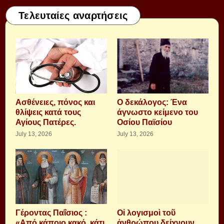
Τελευταίες αναρτήσεις
Aσθένειες, πόνος και
Ο δεκάλογος: Ένα
θλίψεις κατά τους
άγνωστο κείμενο του
Αγίους Πατέρες.
Οσίου Παϊσίου
July 13, 2026
July 13, 2026
Γέροντας Παΐσιος :
Οἱ λογισμοὶ τοῦ
«Από κάποιο κακό, κάτι
ἀνθρώπου δείχνουν