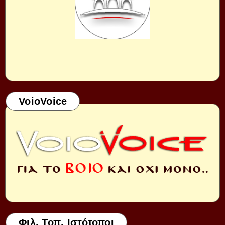
VoioVoice
Φιλ. Τοπ. Ιστότοποι