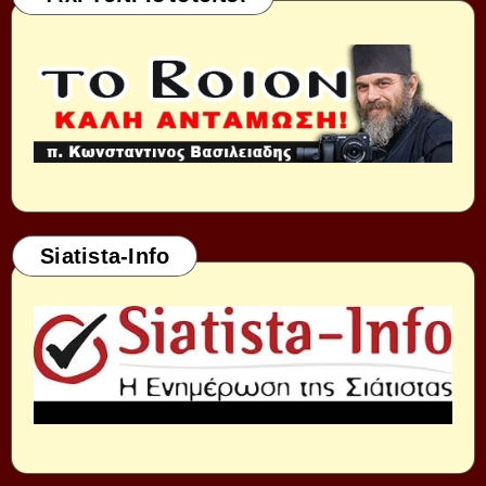
Siatista-Info