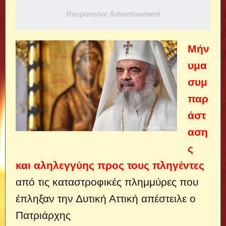
Responsive Advertisement
Μήν
υμα
συμ
παρ
άστ
αση
ς
και αληλεγγύης προς τους πληγέντες
από τις καταστροφικές πλημμύρες που
έπληξαν την Δυτική Αττική απέστειλε ο
Πατριάρχης