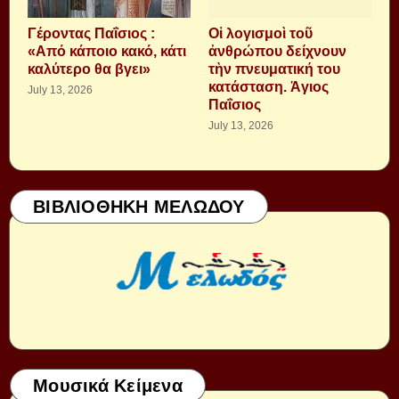
Γέροντας Παΐσιος :
Οἱ λογισμοὶ τοῦ
«Από κάποιο κακό, κάτι
ἀνθρώπου δείχνουν
καλύτερο θα βγει»
τὴν πνευματική του
κατάσταση. Ἁγιος
July 13, 2026
Παΐσιος
July 13, 2026
ΒΙΒΛΙΟΘΗΚΗ ΜΕΛΩΔΟΥ
Μουσικά Κείμενα