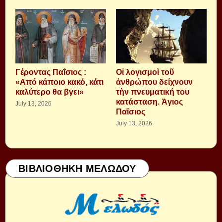
Γέροντας Παΐσιος :
Οἱ λογισμοὶ τοῦ
«Από κάποιο κακό, κάτι
ἀνθρώπου δείχνουν
καλύτερο θα βγει»
τὴν πνευματική του
κατάσταση. Ἁγιος
July 13, 2026
Παΐσιος
July 13, 2026
ΒΙΒΛΙΟΘΗΚΗ ΜΕΛΩΔΟΥ