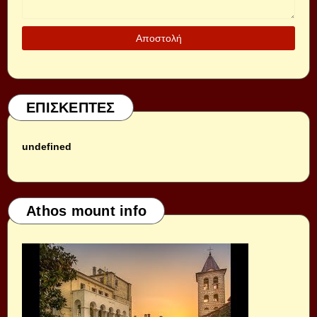
ΕΠΙΣΚΕΠΤΕΣ
u
n
d
e
f
i
n
e
d
Athos mount info