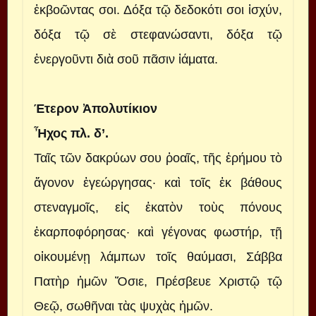
ἐκβοῶντας σοι. Δόξα τῷ δεδοκότι σοι ἰσχύν,
δόξα τῷ σὲ στεφανώσαντι, δόξα τῷ
ἐνεργοῦντι διὰ σοῦ πᾶσιν ἰάματα.
Έτερον Ἀπολυτίκιον
Ἦχος πλ. δ’.
Ταῖς τῶν δακρύων σου ῥοαῖς, τῆς ἐρήμου τὸ
ἄγονον ἐγεώργησας· καὶ τοῖς ἐκ βάθους
στεναγμοῖς, εἰς ἑκατὸν τοὺς πόνους
ἐκαρποφόρησας· καὶ γέγονας φωστήρ, τῇ
οἰκουμένῃ λάμπων τοῖς θαύμασι, Σάββα
Πατὴρ ἡμῶν Ὅσιε, Πρέσβευε Χριστῷ τῷ
Θεῷ, σωθῆναι τὰς ψυχὰς ἠμῶν.