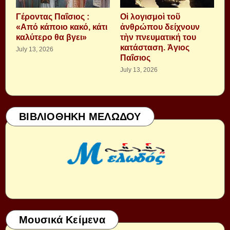
Γέροντας Παΐσιος :
Οἱ λογισμοὶ τοῦ
«Από κάποιο κακό, κάτι
ἀνθρώπου δείχνουν
καλύτερο θα βγει»
τὴν πνευματική του
κατάσταση. Ἁγιος
July 13, 2026
Παΐσιος
July 13, 2026
ΒΙΒΛΙΟΘΗΚΗ ΜΕΛΩΔΟΥ
Μουσικά Κείμενα