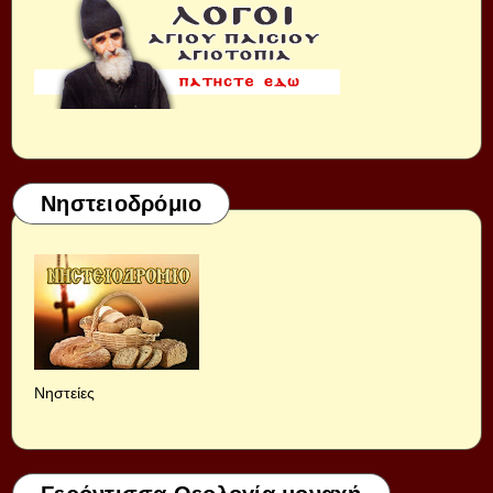
Νηστειοδρόμιο
Νηστείες