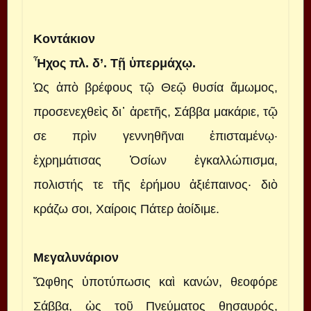
Κοντάκιον
Ἦχος πλ. δ’. Τῇ ὑπερμάχῳ.
Ὡς ἀπὸ βρέφους τῷ Θεῷ θυσία ἄμωμος,
προσενεχθεὶς δι᾽ ἀρετῆς, Σάββα μακάριε, τῷ
σε πρὶν γεννηθῆναι ἐπισταμένῳ·
ἐχρημάτισας Ὁσίων ἐγκαλλώπισμα,
πολιστής τε τῆς ἐρήμου ἀξιέπαινος· διὸ
κράζω σοι, Χαίροις Πάτερ ἀοίδιμε.
Μεγαλυνάριον
Ὤφθης ὑποτύπωσις καὶ κανών, θεοφόρε
Σάββα, ὡς τοῦ Πνεύματος θησαυρός,