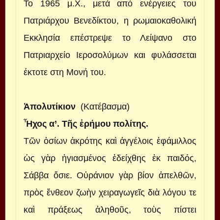
Το 1965 μ.Χ., μετά από ενέργειες του
Πατριάρχου Βενεδίκτου, η ρωμαιοκαθολική
Εκκλησία επέστρεψε το Λείψανο στο
Πατριαρχείο Ιεροσολύμων και φυλάσσεται
έκτοτε στη Μονή του.
Ἀπολυτίκιον
(Κατέβασμα)
Ἦχος α’. Τῆς ἐρήμου πολίτης.
Tῶν ὁσίων ἀκρότης καὶ ἀγγέλοις ἐφάμιλλος
ὡς γὰρ ἡγιασμένος ἐδείχθης ἐκ παιδός,
Σάββα ὅσιε. Οὐράνιον γὰρ βίον ἀπελθῶν,
πρὸς ἔνθεον ζωὴν χειραγωγεῖς διὰ λόγου τε
καὶ πράξεως ἀληθοῦς, τοὺς πίστει