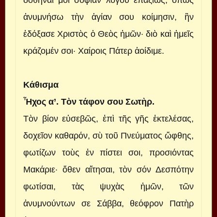
ἀνυμνήσω τὴν ἁγίαν σου κοίμησιν, ἣν
ἐδόξασε Χριστὸς ὁ Θεὸς ἡμῶν· διὸ καὶ ἡμεῖς
κράζομέν σοι· Χαίροις Πάτερ ἀοίδιμε.
Κάθισμα
Ἦχος α’. Τὸν τάφον σου Σωτὴρ.
Τὸν βίον εὐσεβῶς, ἐπὶ τῆς γῆς ἐκτελέσας,
δοχεῖον καθαρόν, σὺ τοῦ Πνεύματος ὤφθης,
φωτίζων τοὺς ἐν πίστει σοι, προσιόντας
Μακάριε· ὅθεν αἴτησαι, τὸν σόν Δεσπότην
φωτίσαι, τὰς ψυχὰς ἡμῶν, τῶν
ἀνυμνούντων σε Σάββα, θεόφρον Πατὴρ