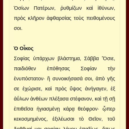
Ὁσίων Πατέρων, ῥυθμίζων καὶ ἰθύνων,
πρὸς κλῆρον ἀφθαρσίας τοὺς πειθομένους
σοι.
Ὁ Οἶκος
Σοφίας ὑπάρχων βλάστημα, Σάββα Ὅσιε,
παιδιόθεν ἐπόθησας Σοφίαν τὴν
ἐνυπόστατον· ἣ συνοικήσασά σοι, ἀπὸ γῆς
σε ἐχώρισε, καὶ πρὸς ὕψος ἀνήγαγεν, ἐξ
ἀΰλων ἀνθέων πλέξασα στέφανον, καὶ τῇ σῇ
ἐπιθεῖσα ἡγιασμένῃ κάρᾳ θεόφρον· ᾧπερ
κεκοσμημένος, ἐξιλέωσαι τὸ Θεῖον, τοῦ
δοθῆναί μοι σοφίαν λόγου ἐπαξίως, ὅπως