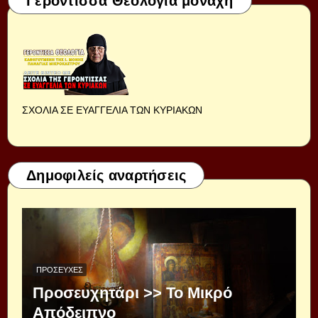
Γερόντισσα Θεολογία μοναχή
ΣΧΟΛΙΑ ΣΕ ΕΥΑΓΓΕΛΙΑ ΤΩΝ ΚΥΡΙΑΚΩΝ
Δημοφιλείς αναρτήσεις
ΠΡΟΣΕΥΧΈΣ
Προσευχητάρι >> Το Μικρό
Απόδειπνο