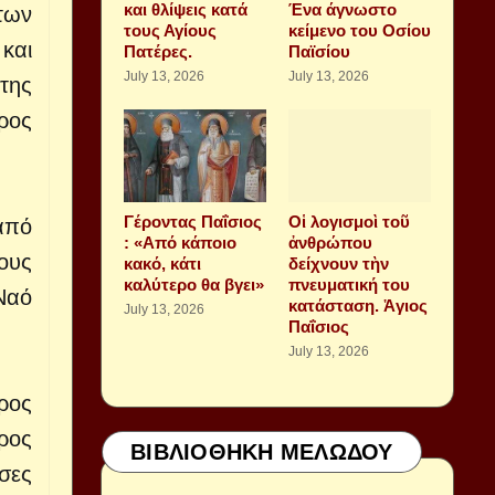
και θλίψεις κατά
Ένα άγνωστο
των
τους Αγίους
κείμενο του Οσίου
και
Πατέρες.
Παϊσίου
July 13, 2026
July 13, 2026
της
ρος
Γέροντας Παΐσιος
Οἱ λογισμοὶ τοῦ
από
: «Από κάποιο
ἀνθρώπου
ους
κακό, κάτι
δείχνουν τὴν
καλύτερο θα βγει»
πνευματική του
Ναό
κατάσταση. Ἁγιος
July 13, 2026
Παΐσιος
July 13, 2026
ρος
έρος
ΒΙΒΛΙΟΘΗΚΗ ΜΕΛΩΔΟΥ
σες