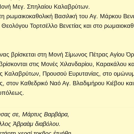
 Μονή Μεγ. Σπηλαίου Καλαβρύτων.
τη ρωμαικοκαθολική Βασιλική του Αγ. Μάρκου Βενε
 Θεολόγου Τορτσέλλο Βενετίας και στο ρωμαιοκαθ
ίονας βρίσκεται στη Μονή Σίμωνος Πέτρας Αγίου Όρ
βρίσκονται στις Μονές Χιλανδαρίου, Καρακάλου κα
ας Καλαβρύτων, Προυσού Ευρυτανίας, στο ομώνυ
, στον Καθεδρικό Ναό Αγ. Βλαδιμήρου Κιέβου και
ουπόλεως.
ύσας σε, Μάρτυς Βαρβάρα,
λλος Ἀβραὰμ διαβόλου.
τάρτῃ χερσὶ τοκῆος ἐτμήθη.