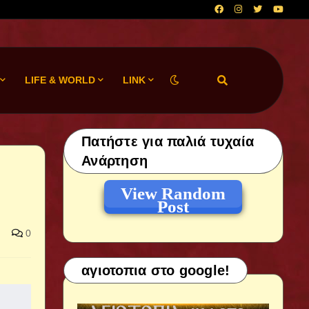
LIFE & WORLD
LINK
Πατήστε για παλιά τυχαία
Ανάρτηση
View Random
Post
0
αγιοτοπια στο google!