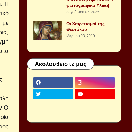
ι. Η
φωτογραφικό Υλικό)
ικό
Αυγούστου 07, 2025
 με
Οι Χαιρετισμοί της
Θεοτόκου
ρια,
Μαρτίου 03, 2019
ιγμή
ατά
Ακολουθείστε μας
ς.
ολη
αν Ο
ρία
ρος