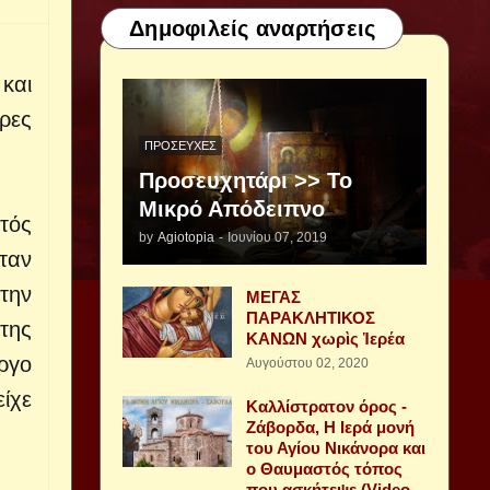
Δημοφιλείς αναρτήσεις
και
ρες
ΠΡΟΣΕΥΧΈΣ
Προσευχητάρι >> Το
Μικρό Απόδειπνο
τός
by
Agiotopia
-
Ιουνίου 07, 2019
ταν
την
ΜΕΓΑΣ
ΠΑΡΑΚΛΗΤΙΚΟΣ
της
ΚΑΝΩΝ χωρὶς Ἱερέα
ργο
Αυγούστου 02, 2020
είχε
Καλλίστρατον όρος -
Ζάβορδα, Η Ιερά μονή
του Αγίου Νικάνορα και
ο Θαυμαστός τόπος
που ασκήτεψε (Video -