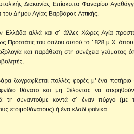
οστολικής Διακονίας Επίσκοπο Φαναρίου Αγαθάγγ
 του Δήμου Αγίας Βαρβάρας Αττικής.
ην Ελλάδα αλλά και σ΄ άλλες Χώρες Αγία προστά
ς Προστάτις του όπλου αυτού το 1828 μ.Χ. όπου 
δοξολογία και παράθεση στη συνέχεια γεύματος ό
ρβολητές.
άρα ζωγραφίζεται πολλές φορές μ’ ένα ποτήριο 
ιφνίδιο θάνατο και μη θέλοντας να στερηθούν
χνά τη συναντούμε κοντά σ΄ έναν πύργο (με τ
υς ετοιμοθάνατους) ή ένα κλαδί φοίνικα.