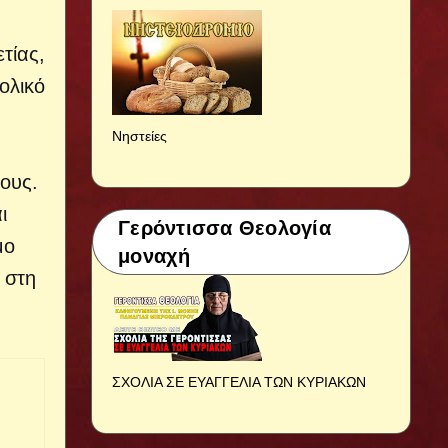
τίας,
ολικό
Νηστείες
ους.
ι
Γερόντισσα Θεολογία
μο
μοναχή
 στη
ΣΧΟΛΙΑ ΣΕ ΕΥΑΓΓΕΛΙΑ ΤΩΝ ΚΥΡΙΑΚΩΝ