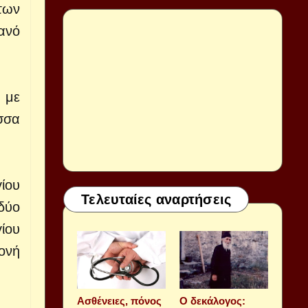
των
ανό
 με
σσα
ίου
Τελευταίες αναρτήσεις
δύο
ίου
ονή
Aσθένειες, πόνος
Ο δεκάλογος: