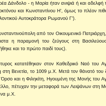
ρέα Δάνδολο - η Μαρία ήταν ανιψιά ή και αδελφή 
οκτόνου και Κωνσταντίνου Η’, όμως το πλέον πιθ
ελλοντικού Αυτοκράτορα Ρωμανού Γ’).
ωνσταντινούπολη από τον Οικουμενικό Πατριάρχη,
ιστα η παραμονή του ζεύγους στη Βασιλεύου
ήθηκε και το πρώτο παιδί τους).
τυρος κατατέθηκαν στον Καθεδρικό Ναό του Αγ
τη Βενετία, το 1009 μ.Χ. Μετά τον θάνατό του 
 Όρσο και η Φιληκίτη, Ηγουμένη της Μονής του Αγ
έλλο, πέτυχαν την μεταφορά των Λειψάνων στη Μ
να μ.Χ.