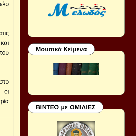
ελο
τις
και
Μουσικά Κείμενα
που
στο
 οι
ρία
ΒΙΝΤΕΟ με ΟΜΙΛΙΕΣ