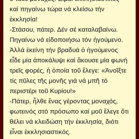
καί πηγαίνω τώρα νά κλείσω τήν
ἐκκλησία!
-Στάσου, πάτερ. Δέν σέ καταλαβαίνω.
Πηγαίνω νά εἰδοποιήσω τόν ἡγούμενο.
Ἀλλά ἐκείνη τήν βραδυά ὁ ἡγούμενος
εἶδε μία ἀποκάλυψι καί ἄκουσε μία φωνή
τρεῖς φορές, ἡ ὁποία τοῦ ἔλεγε: «Ἀνοῖξτε
τίς πῦλες τῆς μονῆς γιά νά μπῆ τό
περιστέρι τοῦ Κυρίου!»
-Πάτερ, ἦλθε ἕνας γέροντας μοναχός,
φωτεινός στό πρόσωπο καί μοῦ ἔλεγε ὅτι
θέλει νά κλειδώση τήν ἐκκλησία, διότι
εἶναι ἐκκλησιαστικός.