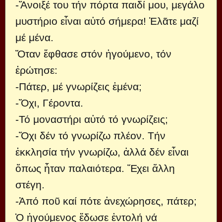
-Ἄνοιξέ του τήν πόρτα παιδί μου, μεγάλο
μυστήριο εἶναι αὐτό σήμερα! Ἐλᾶτε μαζί
μέ μένα.
Ὅταν ἔφθασε στόν ἡγούμενο, τόν
ἐρώτησε:
-Πάτερ, μέ γνωρίζεις ἐμένα;
-Ὄχι, Γέροντα.
-Τό μοναστήρι αὐτό τό γνωρίζεις;
-Ὄχι δέν τό γνωρίζω πλέον. Τήν
ἐκκλησία τήν γνωρίζω, ἀλλά δέν εἶναι
ὅπως ἦταν παλαιότερα. Ἔχει ἄλλη
στέγη.
-Ἀπό ποῦ καί πότε ἀνεχώρησες, πάτερ;
Ὁ ἡγούμενος ἔδωσε ἐντολή νά