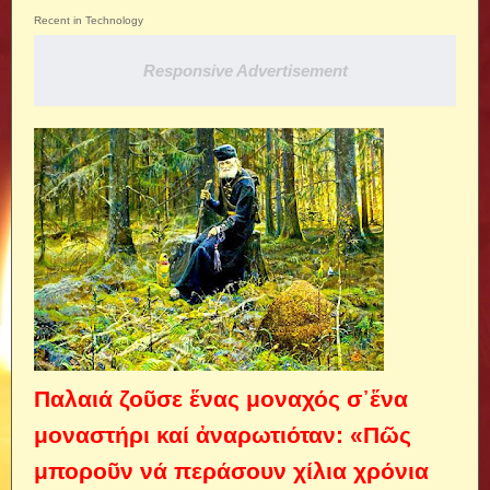
Recent in Technology
Responsive Advertisement
Παλαιά ζοῦσε ἕνας μοναχός σ᾿ἕνα
μοναστήρι καί ἀναρωτιόταν: «Πῶς
μποροῦν νά περάσουν χίλια χρόνια