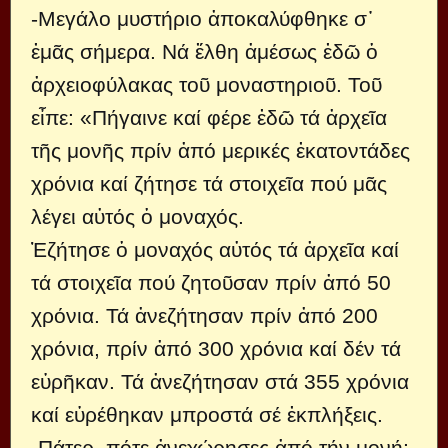
-Μεγάλο μυστήριο ἀποκαλύφθηκε σ᾿
ἐμᾶς σήμερα. Νά ἔλθη ἀμέσως ἐδῶ ὁ
ἀρχειοφύλακας τοῦ μοναστηριοῦ. Τοῦ
εἶπε: «Πήγαινε καί φέρε ἐδῶ τά ἀρχεῖα
τῆς μονῆς πρίν ἀπό μερικές ἐκατοντάδες
χρόνια καί ζήτησε τά στοιχεῖα πού μᾶς
λέγει αὐτός ὁ μοναχός.
Ἐζήτησε ὁ μοναχός αὐτός τά ἀρχεῖα καί
τά στοιχεῖα πού ζητοῦσαν πρίν ἀπό 50
χρόνια. Τά ἀνεζήτησαν πρίν ἀπό 200
χρόνια, πρίν ἀπό 300 χρόνια καί δέν τά
εὑρῆκαν. Τά ἀνεζήτησαν στά 355 χρόνια
καί εὑρέθηκαν μπροστά σέ ἐκπλήξεις.
-Πάτερ, πότε ἀνεχώρησες ἀπό τήν μονή;