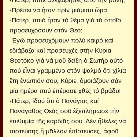
-Πρέπει νά ἦταν πρίν μιάμισυ ὥρα.
-Πάτερ, ποιό ἦταν τό θέμα γιά τό ὁποῖο
προσευχόσουν στόν Θεό;
-Ἐγώ προσευχόμουν πολύ καιρό καί
ἐδιάβαζα καί προσευχές στήν Κυρία
Θεοτόκο γιά νά μοῦ δείξη ὁ Σωτήρ αὐτό
πού εἶναι γραμμένο στόν ψαλμό ὅτι χίλια
ἔτη ἐνώπιόν σου, Κύριε, ὁμοιάζουν σάν
μία ἡμέρα πού ἐπέρασε χθές τό βράδυ!
-Πάτερ, ἰδού ὅτι ὁ Πανάγιος καί
Πανάγαθος Θεός σοῦ ἐξεπλήρωσε τήν
ἐπιθυμία τῆς καρδιᾶς σου. Δέν ἤθελες νά
πιστεύσης ἤ μᾶλλον ἐπίστευσες, ἀφοῦ