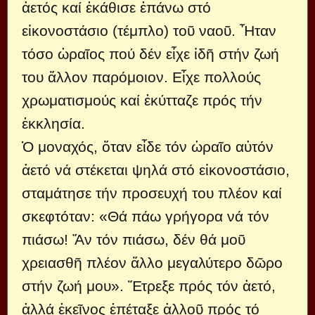
ἀετός καί ἐκάθισε ἐπάνω στό
εἰκονοστάσιο (τέμπλο) τοῦ ναοῦ. Ἦταν
τόσο ὡραῖος πού δέν εἶχε ἰδῆ στήν ζωή
του ἄλλον παρόμοιον. Εἶχε πολλούς
χρωματισμούς καί ἐκύτταζε πρός τήν
ἐκκλησία.
Ὁ μοναχός, ὅταν εἶδε τόν ὡραῖο αὐτόν
ἀετό νά στέκεται ψηλά στό εἰκονοστάσιο,
σταμάτησε τήν προσευχή του πλέον καί
σκεφτόταν: «Θά πάω γρήγορα νά τόν
πιάσω! Ἄν τόν πιάσω, δέν θά μοῦ
χρειασθῆ πλέον ἄλλο μεγαλύτερο δῶρο
στήν ζωή μου». Ἔτρεξε πρός τόν ἀετό,
ἀλλά ἐκεῖνος ἐπέταξε ἀλλοῦ πρός τό