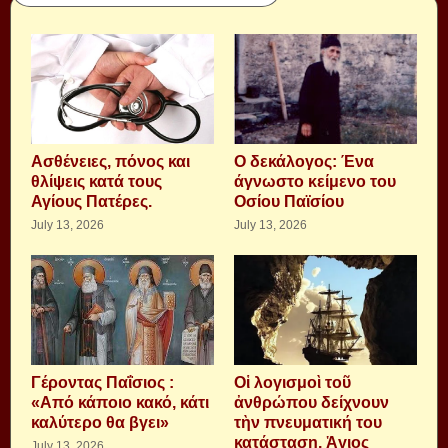
Aσθένειες, πόνος και
Ο δεκάλογος: Ένα
θλίψεις κατά τους
άγνωστο κείμενο του
Αγίους Πατέρες.
Οσίου Παϊσίου
July 13, 2026
July 13, 2026
Γέροντας Παΐσιος :
Οἱ λογισμοὶ τοῦ
«Από κάποιο κακό, κάτι
ἀνθρώπου δείχνουν
καλύτερο θα βγει»
τὴν πνευματική του
κατάσταση. Ἁγιος
July 13, 2026