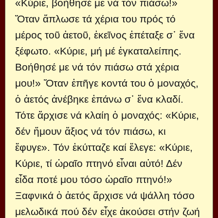
«Κύριε, βοήθησέ με νά τόν πιάσω!»
Ὅταν ἅπλωσε τά χέρια του πρός τό
μέρος τοῦ ἀετοῦ, ἐκεῖνος ἐπέταξε σ᾿ ἕνα
ξέφωτο. «Κύριε, μή μέ ἐγκαταλείπης.
Βοήθησέ με νά τόν πιάσω στά χέρια
μου!» Ὅταν ἐπῆγε κοντά του ὁ μοναχός,
ὁ ἀετός ἀνέβηκε ἐπάνω σ᾿ ἕνα κλαδί.
Τότε ἄρχισε νά κλαίη ὁ μοναχός: «Κύριε,
δέν ἤμουν ἄξιος νά τόν πιάσω, κι
ἔφυγε». Τόν ἐκύτταζε καί ἔλεγε: «Κύριε,
Κύριε, τί ὠραῖο πτηνό εἶναι αὐτό! Δέν
εἶδα ποτέ μου τόσο ὡραῖο πτηνό!»
Ξαφνικά ὁ ἀετός ἄρχισε νά ψάλλη τόσο
μελωδικά πού δέν εἶχε ἀκούσει στήν ζωή