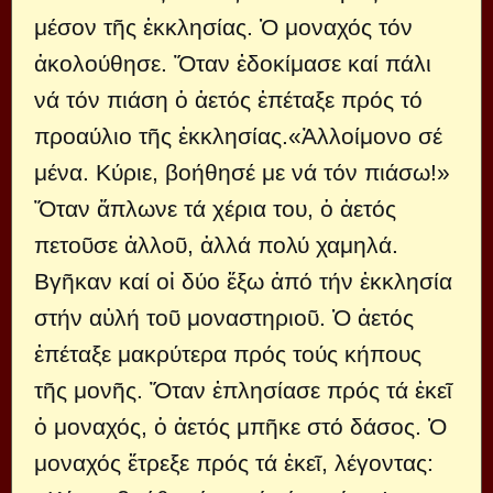
μέσον τῆς ἐκκλησίας. Ὁ μοναχός τόν
ἀκολούθησε. Ὅταν ἐδοκίμασε καί πάλι
νά τόν πιάση ὁ ἀετός ἐπέταξε πρός τό
προαύλιο τῆς ἐκκλησίας.«Ἀλλοίμονο σέ
μένα. Κύριε, βοήθησέ με νά τόν πιάσω!»
Ὅταν ἅπλωνε τά χέρια του, ὁ ἀετός
πετοῦσε ἀλλοῦ, ἀλλά πολύ χαμηλά.
Βγῆκαν καί οἱ δύο ἔξω ἀπό τήν ἐκκλησία
στήν αὐλή τοῦ μοναστηριοῦ. Ὁ ἀετός
ἐπέταξε μακρύτερα πρός τούς κήπους
τῆς μονῆς. Ὅταν ἐπλησίασε πρός τά ἐκεῖ
ὁ μοναχός, ὁ ἀετός μπῆκε στό δάσος. Ὁ
μοναχός ἔτρεξε πρός τά ἐκεῖ, λέγοντας: