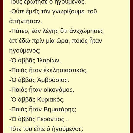
Τούς ἐρώτησε ὁ ἡγούμενος.
-Οὔτε ἐμεῖς τόν γνωρίζουμε, τοῦ
ἀπήντησαν.
-Πάτερ, έάν λέγης ὅτι ἀνεχώρησες
ἀπ᾿ἐδῶ πρίν μία ὥρα, ποιός ἦταν
ἡγούμενος;
-Ὁ ἀββᾶς Ἱλαρίων.
-Ποιός ἦταν ἐκκλησιαστικός.
-Ὁ ἀββᾶς Ἀμβρόσιος.
-Ποιός ἦταν οἰκονόμος.
-Ὁ ἀββᾶς Κυριακός.
-Ποιός ἦταν Βηματάρης;
-Ὁ ἀββᾶς Γερόντιος .
Τότε τοῦ εἶπε ὁ ἡγούμενος: