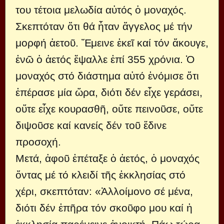
του τέτοια μελωδία αὐτός ὁ μοναχός.
Σκεπτόταν ὅτι θά ἦταν ἄγγελος μέ τήν
μορφή ἀετοῦ. Ἔμεινε ἐκεῖ καί τόν ἄκουγε,
ἐνῶ ὁ ἀετός ἔψαλλε ἐπί 355 χρόνια. Ὁ
μοναχός στό διάστημα αὐτό ἐνόμισε ὅτι
ἐπέρασε μία ὥρα, διότι δέν εἶχε γεράσει,
οὔτε εἶχε κουρασθῆ, οὔτε πεινοῦσε, οὔτε
διψοῦσε καί κανείς δέν τοῦ ἔδινε
προσοχή.
Μετά, ἀφοῦ ἐπέταξε ὁ ἀετός, ὁ μοναχός
ὄντας μέ τό κλειδί τῆς ἐκκλησίας στό
χέρι, σκεπτόταν: «Ἀλλοίμονο σέ μένα,
διότι δέν ἐπῆρα τόν σκοῦφο μου καί ἡ