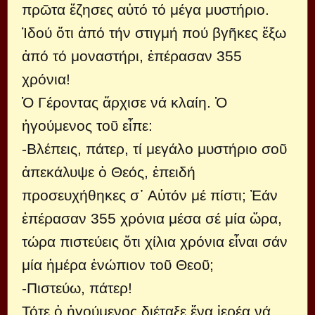
πρῶτα ἔζησες αὐτό τό μέγα μυστήριο.
Ἰδού ὅτι ἀπό τήν στιγμή πού βγῆκες ἔξω
ἀπό τό μοναστήρι, ἐπέρασαν 355
χρόνια!
Ὁ Γέροντας ἄρχισε νά κλαίη. Ὁ
ἡγούμενος τοῦ εἶπε:
-Βλέπεις, πάτερ, τί μεγάλο μυστήριο σοῦ
ἀπεκάλυψε ὁ Θεός, ἐπειδή
προσευχήθηκες σ᾿ Αὐτόν μέ πίστι; Ἐάν
ἐπέρασαν 355 χρόνια μέσα σέ μία ὥρα,
τώρα πιστεύεις ὅτι χίλια χρόνια εἶναι σάν
μία ἡμέρα ἐνώπιον τοῦ Θεοῦ;
-Πιστεύω, πάτερ!
Τότε ὁ ἡγούμενος διέταξε ἕνα ἱερέα νά