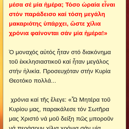
μέσα σέ μία ἡμέρα; Τόσο ὡραία εἶναι
στόν παράδεισο καί τόση μεγάλη
μακαριότης ὑπάρχει, ὥστε χίλια
χρόνια φαίνονται σάν μία ἡμέρα!»
Ὁ μοναχός αὐτός ἦταν στό διακόνημα
τοῦ ἐκκλησιαστικοῦ καί ἦταν μεγάλος
στήν ἡλικία. Προσευχόταν στήν Κυρία
Θεοτόκο πολλά...
χρόνια καί τῆς ἔλεγε: «Ὦ Μητέρα τοῦ
Κυρίου μας, παρακάλεσε τόν Σωτῆρα
μας Χριστό νά μοῦ δείξη πῶς μποροῦν
νά περάσουν χίλια χρόνια σάν μία