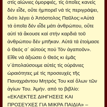
στίς αἰώνιες ὀμορφιές, τίς ὁποῖες κανείς
δέν εἶδε, οὔτε ἠμπορεῖ νά τίς περιγράψει,
διότι λέγει ὁ Ἀπόστολος Παῦλος:«Αὐτά
τά ὁποῖα δέν εἶδε μάτι ἀνθρώπου, οὔτε
αὐτί τά ἄκουσε καί στήν καρδιά τοῦ
ἀνθρώπου δέν μπῆκαν. Αὐτά τά ἑτοίμασε
ὁ Θεός σ᾿ αὐτούς πού Τόν ἀγαποῦν».
Εἴθε νά ἀξιώσει ὁ Θεός κι ἐμᾶς
ν᾿ἀπολαύσουμε αὐτές τίς οὐράνιες
ὡραιότητες μέ τίς προσευχές τῆς
Παναχράντου Μητρός Του καί ὅλων τῶν
ἁγίων Του. Ἀμήν. από το βιβλίο:
«ΕΚΛΕΚΤΕΣ ΔΙΗΓΗΣΕΙΣ ΚΑΙ
ΠΡΟΣΕΥΧΕΣ ΓΙΑ ΜΙΚΡΑ ΠΑΙΔΙΑ» –