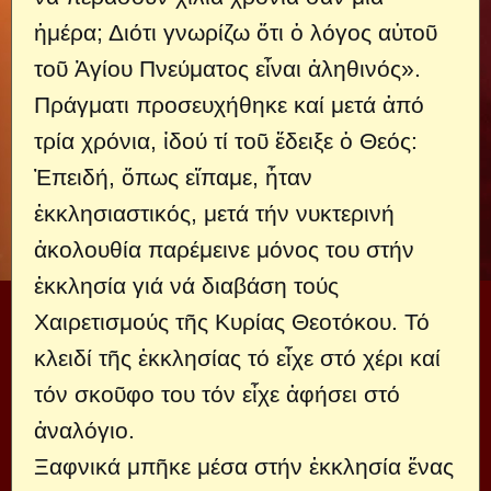
ἡμέρα; Διότι γνωρίζω ὅτι ὁ λόγος αὐτοῦ
τοῦ Ἁγίου Πνεύματος εἶναι ἀληθινός».
Πράγματι προσευχήθηκε καί μετά ἀπό
τρία χρόνια, ἰδού τί τοῦ ἔδειξε ὁ Θεός:
Ἐπειδή, ὅπως εἴπαμε, ἦταν
ἐκκλησιαστικός, μετά τήν νυκτερινή
ἀκολουθία παρέμεινε μόνος του στήν
ἐκκλησία γιά νά διαβάση τούς
Χαιρετισμούς τῆς Κυρίας Θεοτόκου. Τό
κλειδί τῆς ἐκκλησίας τό εἶχε στό χέρι καί
τόν σκοῦφο του τόν εἶχε ἀφήσει στό
ἀναλόγιο.
Ξαφνικά μπῆκε μέσα στήν ἐκκλησία ἕνας