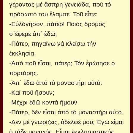
γέροντας μέ ἄσπρη γενειάδα, πού τό
πρόσωπό του ἔλαμπε. Τοῦ εἶπε:
-Εὐλόγησον, πάτερ! Ποιός δρόμος
σ᾿ἔφερε ἀπ᾿ ἐδῶ;
-Πάτερ, πηγαίνω νά κλείσω τήν
ἐκκλησία.
-Ἀπό ποῦ εἶσαι, πάτερ; Τόν ἐρώτησε ὁ
πορτάρης.
-Ἀπ᾿ ἐδῶ ἀπό τό μοναστήρι αὐτό.
-Καί ποῦ ἤσουν;
-Μέχρι ἐδῶ κοντά ἤμουν.
-Πάτερ, δέν εἶσαι ἀπό τό μοναστήρι αὐτό.
-Δέν μέ γνωρίζεις, ἀδελφέ μου; Ἐγώ εἶμαι
ὁ τάδε μοναχός. Εἶμαι ἐκκλησιαστικός