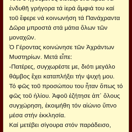
ἐνδυθῆ γρήγορα τά ἱερά ἄμφιά του καί
τοῦ ἔφερε νά κοινωνήση τά Πανάχραντα
Δῶρα μπροστά στά μάτια ὅλων τῶν
μοναχῶν.
Ὁ Γέροντας κοινώνησε τῶν Ἀχράντων
Μυστηρίων. Μετά εἶπε:
-Πατέρες, συγχωρέστε με, διότι μεγάλο
θάμβος ἔχει καταπλήξει τήν ψυχή μου.
Τό φῶς τοῦ προσώπου του ἦταν ὅπως τό
φῶς τοῦ ἡλίου. Ἀφοῦ ἐζήτησε ἀπ᾿ ὅλους
συγχώρηση, ἐκοιμήθη τόν αἰώνιο ὕπνο
μέσα στήν ἐκκλησία.
Καί μετέβει σίγουρα στόν παράδεισο,