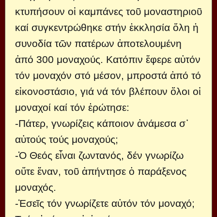
κτυπήσουν οἱ καμπάνες τοῦ μοναστηριοῦ
καί συγκεντρώθηκε στήν ἐκκλησία ὅλη ἡ
συνοδία τῶν πατέρων ἀποτελουμένη
ἀπό 300 μοναχούς. Κατόπιν ἔφερε αὐτόν
τόν μοναχόν στό μέσον, μπροστά ἀπό τό
εἰκονοστάσιο, γιά νά τόν βλέπουν ὅλοι οἱ
μοναχοί καί τόν ἐρώτησε:
-Πάτερ, γνωρίζεις κάποιον ἀνάμεσα σ᾿
αὐτούς τούς μοναχούς;
-Ὁ Θεός εἶναι ζωντανός, δέν γνωρίζω
οὔτε ἕναν, τοῦ ἀπήντησε ὁ παράξενος
μοναχός.
-Ἐσεῖς τόν γνωρίζετε αὐτόν τόν μοναχό;