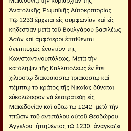
Μακεδονίᾳ τὴν κυριαρχίαν τῆς
Ἀνατολικῆς Ῥωμαϊκῆς Αὐτοκρατορίας.
Τῷ 1233 ἔρχεται εἰς συμφωνίαν καὶ εἰς
κηδεστίαν μετὰ τοῦ Βουλγάρου βασιλέως
Ἀσὰν καὶ ἀμφότεροι ἐπιτίθενται
ἀνεπιτυχῶς ἐναντίον τῆς
Κωνσταντινουπόλεως. Μετὰ τὴν
κατάληψιν τῆς Καλλιπόλεως ἐν ἔτει
χιλιοστῷ διακοσιοστῷ τριακοστῷ καὶ
πέμπτῳ τὸ κράτος τῆς Νικαίας δύναται
εὐκολώτερον νὰ ἐκστρατεύῃ εἰς
Μακεδονίαν καὶ οὕτω τῷ 1242, μετὰ τὴν
πτῶσιν τοῦ ἀντιπάλου αὐτοῦ Θεοδώρου
Ἀγγέλου, ἡττηθέντος τῷ 1230, ἀναγκάζει