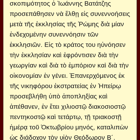
σκοπιμότητος ὁ Ἰωάννης Βατάτζης
προσεπάθησεν νὰ ἔλθῃ εἰς συνεννοήσεις
μετὰ τῆς ἐκκλησίας τῆς Ῥώμης διὰ μίαν
ἐνδεχομένην συνεννόησιν τῶν
ἐκκλησιῶν. Εἰς τὸ κράτος του ηὐνόησεν
τὴν ἐκκλησίαν καὶ ἐφρόντισεν διὰ τὴν
γεωργίαν καὶ διὰ τὸ ἐμπόριον καὶ διὰ τὴν
οἰκονομίαν ἐν γένει. Ἐπανερχόμενος ἐκ
τῆς νικηφόρου ἐκστρατείας ἐν Ἠπείρῳ
προσεβλήθη ὑπὸ ἀποπληξίας καὶ
ἀπέθανεν, ἐν ἔτει χιλιοστῷ διακοσιοστῷ
πεντηκοστῷ καὶ τετάρτῳ, τῇ τριακοστῇ
ἡμέρᾳ τοῦ Ὀκτωβρίου μηνός, καταλιπὼν
ὡς διάδοχον τὸν υἱὸν Θεόδωρον Β´.