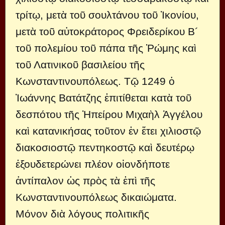
τρίτῳ, μετὰ τοῦ σουλτάνου τοῦ Ἰκονίου,
μετὰ τοῦ αὐτοκράτορος Φρειδερίκου Β´
τοῦ πολεμίου τοῦ πάπα τῆς Ῥώμης καὶ
τοῦ Λατινικοῦ βασιλείου τῆς
Κωνσταντινουπόλεως. Τῷ 1249 ὁ
Ἰωάννης Βατάτζης ἐπιτίθεται κατὰ τοῦ
δεσπότου τῆς Ἠπείρου Μιχαὴλ Ἀγγέλου
καὶ κατανικήσας τοῦτον ἐν ἔτει χιλιοστῷ
διακοσιοστῷ πεντηκοστῷ καὶ δευτέρῳ
ἐξουδετερώνει πλέον οἱονδήποτε
ἀντίπαλον ὡς πρὸς τὰ ἐπὶ τῆς
Κωνσταντινουπόλεως δικαιώματα.
Μόνον διὰ λόγους πολιτικῆς