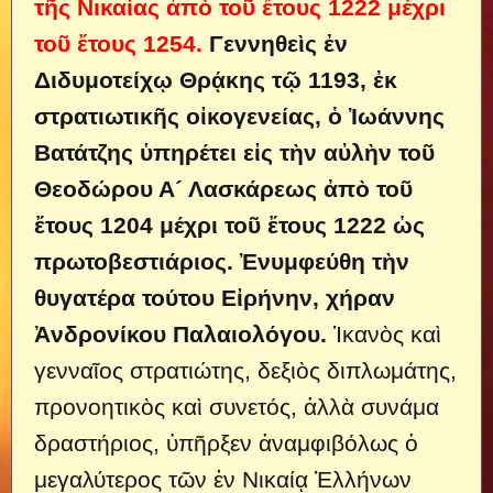
τῆς Νικαίας ἀπὸ τοῦ ἔτους 1222 μέχρι
τοῦ ἔτους 1254.
Γεννηθεὶς ἐν
Διδυμοτείχῳ Θρᾴκης τῷ 1193, ἐκ
στρατιωτικῆς οἰκογενείας, ὁ Ἰωάννης
Βατάτζης ὑπηρέτει εἰς τὴν αὐλὴν τοῦ
Θεοδώρου Α´ Λασκάρεως ἀπὸ τοῦ
ἔτους 1204 μέχρι τοῦ ἔτους 1222 ὡς
πρωτοβεστιάριος. Ἐνυμφεύθη τὴν
θυγατέρα τούτου Εἰρήνην, χήραν
Ἀνδρονίκου Παλαιολόγου.
Ἱκανὸς καὶ
γενναῖος στρατιώτης, δεξιὸς διπλωμάτης,
προνοητικὸς καὶ συνετός, ἀλλὰ συνάμα
δραστήριος, ὑπῆρξεν ἀναμφιβόλως ὁ
μεγαλύτερος τῶν ἐν Νικαίᾳ Ἑλλήνων