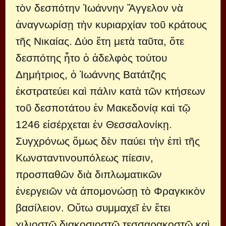
τὸν δεσπότην Ἰωάννην Ἄγγελον νὰ
ἀναγνωρίσῃ τὴν κυριαρχίαν τοῦ κράτους
τῆς Νικαίας. Δύο ἔτη μετὰ ταῦτα, ὅτε
δεσπότης ἦτο ὁ ἀδελφὸς τούτου
Δημήτριος, ὁ Ἰωάννης Βατάτζης
ἐκστρατεύει καὶ πάλιν κατὰ τῶν κτήσεων
τοῦ δεσποτάτου ἐν Μακεδονίᾳ καὶ τῷ
1246 εἰσέρχεται ἐν Θεσσαλονίκῃ.
Συγχρόνως ὅμως δὲν παύει τὴν ἐπὶ τῆς
Κωνσταντινουπόλεως πίεσιν,
προσπαθῶν διὰ διπλωματικῶν
ἐνεργειῶν νὰ ἀπομονώσῃ τὸ Φραγκικὸν
βασίλειον. Οὕτω συμμαχεῖ ἐν ἔτει
χιλιοστῷ διακοσιοστῷ τεσσαρακοστῷ καὶ