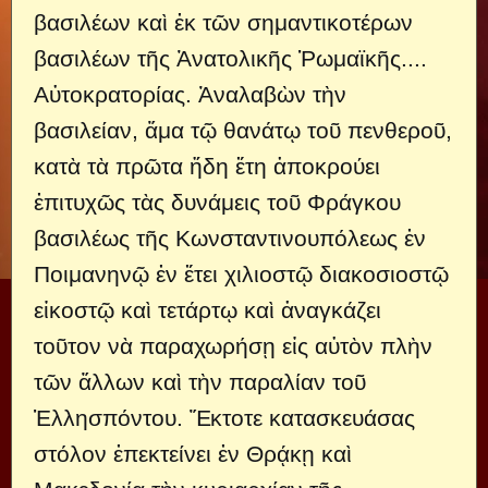
βασιλέων καὶ ἐκ τῶν σημαντικοτέρων
βασιλέων τῆς Ἀνατολικῆς Ῥωμαϊκῆς....
Αὐτοκρατορίας. Ἀναλαβὼν τὴν
βασιλείαν, ἅμα τῷ θανάτῳ τοῦ πενθεροῦ,
κατὰ τὰ πρῶτα ἤδη ἔτη ἀποκρούει
ἐπιτυχῶς τὰς δυνάμεις τοῦ Φράγκου
βασιλέως τῆς Κωνσταντινουπόλεως ἐν
Ποιμανηνῷ ἐν ἔτει χιλιοστῷ διακοσιοστῷ
εἰκοστῷ καὶ τετάρτῳ καὶ ἀναγκάζει
τοῦτον νὰ παραχωρήσῃ εἰς αὐτὸν πλὴν
τῶν ἄλλων καὶ τὴν παραλίαν τοῦ
Ἑλλησπόντου. Ἔκτοτε κατασκευάσας
στόλον ἐπεκτείνει ἐν Θρᾴκῃ καὶ