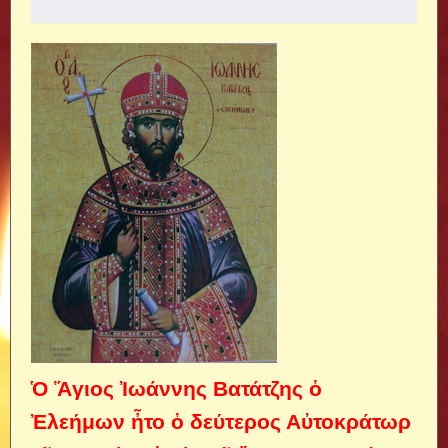
Ὁ Ἅγιος Ἰωάννης Βατάτζης ὁ
Ἐλεήμων ἦτο ὁ δεύτερος Αὐτοκράτωρ