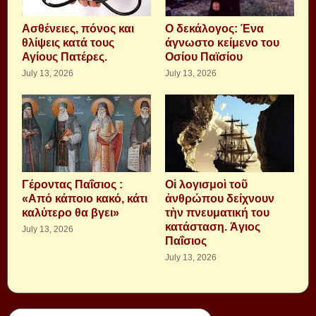
Aσθένειες, πόνος και
Ο δεκάλογος: Ένα
θλίψεις κατά τους
άγνωστο κείμενο του
Αγίους Πατέρες.
Οσίου Παϊσίου
July 13, 2026
July 13, 2026
Γέροντας Παΐσιος :
Οἱ λογισμοὶ τοῦ
«Από κάποιο κακό, κάτι
ἀνθρώπου δείχνουν
καλύτερο θα βγει»
τὴν πνευματική του
κατάσταση. Ἁγιος
July 13, 2026
Παΐσιος
July 13, 2026