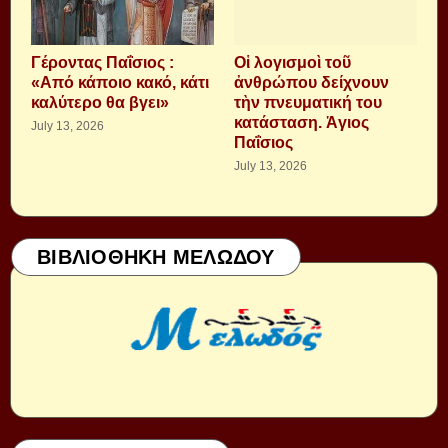
Γέροντας Παΐσιος :
Οἱ λογισμοὶ τοῦ
«Από κάποιο κακό, κάτι
ἀνθρώπου δείχνουν
καλύτερο θα βγει»
τὴν πνευματική του
κατάσταση. Ἁγιος
July 13, 2026
Παΐσιος
July 13, 2026
ΒΙΒΛΙΟΘΗΚΗ ΜΕΛΩΔΟΥ