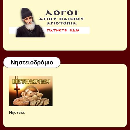
Νηστειοδρόμιο
Νηστείες