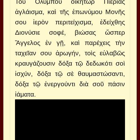
Τοῦ Ὀλύμπου οἰκήτωρ Πιερίας
ἀγλάισμα, καὶ τῆς ἐπωνύμου Μονῆς
σου ἱερὸν περιτείχισμα, ἐδείχθης
Διονύσιε σοφέ, βιώσας ὥσπερ
Ἄγγελος ἐν γῇ, καὶ παρέχεις τὴν
ταχεῖαν σου ἀρωγήν, τοὶς εὐλαβῶς
κραυγάζουσιν δόξα τῷ δεδωκότι σοὶ
ἰσχύν, δόξα τῷ σὲ θαυμαστώσαντι,
δόξα τῷ ἐνεργούντι διὰ σοῦ πάσιν
ἰάματα.