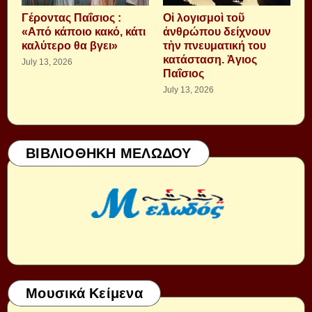
Γέροντας Παΐσιος :
Οἱ λογισμοὶ τοῦ
«Από κάποιο κακό, κάτι
ἀνθρώπου δείχνουν
καλύτερο θα βγει»
τὴν πνευματική του
κατάσταση. Ἁγιος
July 13, 2026
Παΐσιος
July 13, 2026
ΒΙΒΛΙΟΘΗΚΗ ΜΕΛΩΔΟΥ
Μουσικά Κείμενα