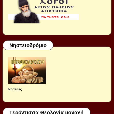
Νηστειοδρόμιο
Νηστείες
Γερόντισσα Θεολογία μοναχή