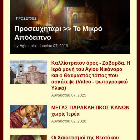
ΠΡΟΣΕΥΧΈΣ
Προσευχητάρι >> Το Μικρό
Απόδειπνο
by
Agiotopia
-
Ιουνίου 07, 2019
Καλλίστρατον όρος - Ζάβορδα, Η
Ιερά μονή του Αγίου Νικάνορα
και ο Θαυμαστός τόπος που
ασκήτεψε (Video - φωτογραφικό
Υλικό)
Αυγούστου 07, 2025
ΜΕΓΑΣ ΠΑΡΑΚΛΗΤΙΚΟΣ ΚΑΝΩΝ
χωρὶς Ἱερέα
Αυγούστου 02, 2020
Οι Χαιρετισμοί της Θεοτόκου