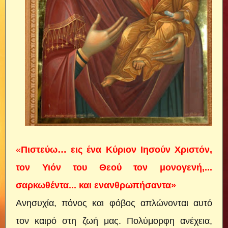
«
Πιστεύω… εις ένα Κύριον Ιησούν Χριστόν,
τον Υιόν του Θεού τον μονογενή,...
σαρκωθέντα... και ενανθρωπήσαντα»
Ανησυχία, πόνος και φόβος απλώνονται αυτό
τον καιρό στη ζωή μας. Πολύμορφη ανέχεια,