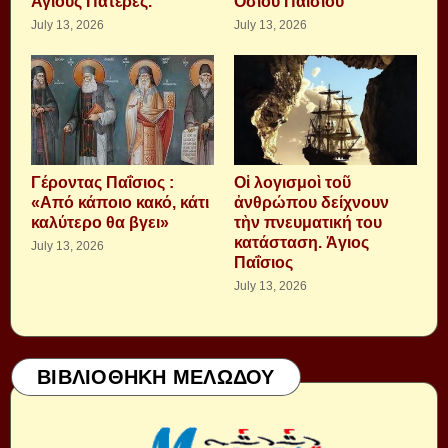
Αγίους Πατέρες.
Οσίου Παϊσίου
July 13, 2026
July 13, 2026
Γέροντας Παΐσιος :
Οἱ λογισμοὶ τοῦ
«Από κάποιο κακό, κάτι
ἀνθρώπου δείχνουν
καλύτερο θα βγει»
τὴν πνευματική του
κατάσταση. Ἁγιος
July 13, 2026
Παΐσιος
July 13, 2026
ΒΙΒΛΙΟΘΗΚΗ ΜΕΛΩΔΟΥ