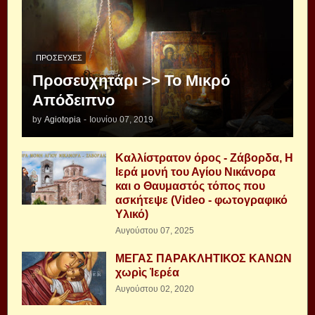
ΠΡΟΣΕΥΧΈΣ
Προσευχητάρι >> Το Μικρό
Απόδειπνο
by
Agiotopia
-
Ιουνίου 07, 2019
Καλλίστρατον όρος - Ζάβορδα, Η
Ιερά μονή του Αγίου Νικάνορα
και ο Θαυμαστός τόπος που
ασκήτεψε (Video - φωτογραφικό
Υλικό)
Αυγούστου 07, 2025
ΜΕΓΑΣ ΠΑΡΑΚΛΗΤΙΚΟΣ ΚΑΝΩΝ
χωρὶς Ἱερέα
Αυγούστου 02, 2020