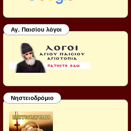
Αγ. Παισίου λόγοι
Νηστειοδρόμιο