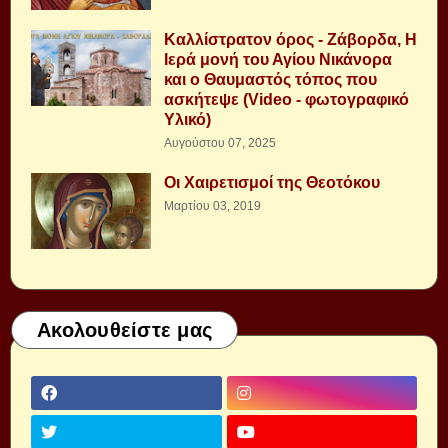
Καλλίστρατον όρος - Ζάβορδα, Η
Ιερά μονή του Αγίου Νικάνορα
και ο Θαυμαστός τόπος που
ασκήτεψε (Video - φωτογραφικό
Υλικό)
Αυγούστου 07, 2025
Οι Χαιρετισμοί της Θεοτόκου
Μαρτίου 03, 2019
Ακολουθείστε μας