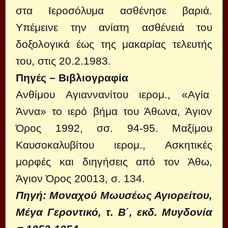
στα Ιεροσόλυμα ασθένησε βαριά.
Υπέμεινε την ανίατη ασθένειά του
δοξολογικά έως της μακαρίας τελευτής
του, στις 20.2.1983.
Πηγές – Βιβλιογραφία
Ανθίμου Αγιαννανίτου ιερομ., «Αγία
Άννα» το ιερό βήμα του Άθωνα, Άγιον
Όρος 1992, σσ. 94-95. Μαξίμου
Καυσοκαλυβίτου ιερομ., Ασκητικές
μορφές και διηγήσεις από τον Άθω,
Άγιον Όρος 20013, σ. 134.
Πηγή: Μοναχού Μωυσέως Αγιορείτου,
Μέγα Γεροντικό, τ. Β΄, εκδ. Μυγδονία