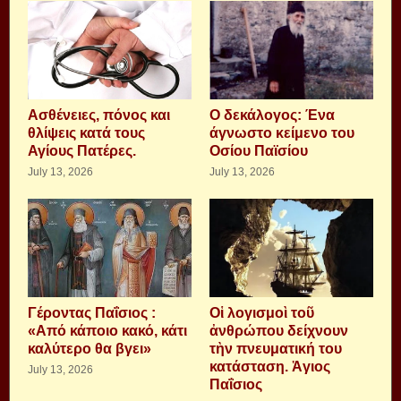
Aσθένειες, πόνος και
Ο δεκάλογος: Ένα
θλίψεις κατά τους
άγνωστο κείμενο του
Αγίους Πατέρες.
Οσίου Παϊσίου
July 13, 2026
July 13, 2026
Γέροντας Παΐσιος :
Οἱ λογισμοὶ τοῦ
«Από κάποιο κακό, κάτι
ἀνθρώπου δείχνουν
καλύτερο θα βγει»
τὴν πνευματική του
κατάσταση. Ἁγιος
July 13, 2026
Παΐσιος