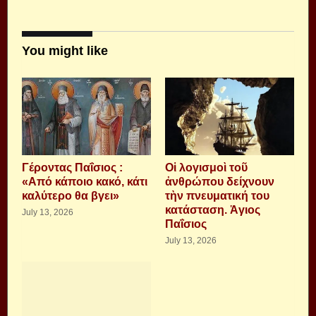
You might like
Γέροντας Παΐσιος :
Οἱ λογισμοὶ τοῦ
«Από κάποιο κακό, κάτι
ἀνθρώπου δείχνουν
καλύτερο θα βγει»
τὴν πνευματική του
κατάσταση. Ἁγιος
July 13, 2026
Παΐσιος
July 13, 2026