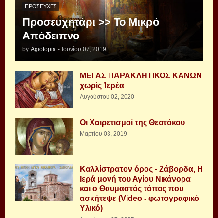
ΠΡΟΣΕΥΧΈΣ
Προσευχητάρι >> Το Μικρό
Απόδειπνο
by
Agiotopia
-
Ιουνίου 07, 2019
ΜΕΓΑΣ ΠΑΡΑΚΛΗΤΙΚΟΣ ΚΑΝΩΝ
χωρὶς Ἱερέα
Αυγούστου 02, 2020
Οι Χαιρετισμοί της Θεοτόκου
Μαρτίου 03, 2019
Καλλίστρατον όρος - Ζάβορδα, Η
Ιερά μονή του Αγίου Νικάνορα
και ο Θαυμαστός τόπος που
ασκήτεψε (Video - φωτογραφικό
Υλικό)