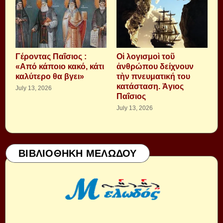
Γέροντας Παΐσιος :
Οἱ λογισμοὶ τοῦ
«Από κάποιο κακό, κάτι
ἀνθρώπου δείχνουν
καλύτερο θα βγει»
τὴν πνευματική του
κατάσταση. Ἁγιος
July 13, 2026
Παΐσιος
July 13, 2026
ΒΙΒΛΙΟΘΗΚΗ ΜΕΛΩΔΟΥ