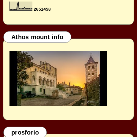
2
6
5
1
4
5
8
Athos mount info
prosforio