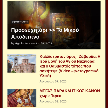
ΠΡΟΣΕΥΧΈΣ
Προσευχητάρι >> Το Μικρό
Απόδειπνο
by
Agiotopia
-
Ιουνίου 07, 2019
Καλλίστρατον όρος - Ζάβορδα, Η
Ιερά μονή του Αγίου Νικάνορα
και ο Θαυμαστός τόπος που
ασκήτεψε (Video - φωτογραφικό
Υλικό)
Αυγούστου 07, 2025
ΜΕΓΑΣ ΠΑΡΑΚΛΗΤΙΚΟΣ ΚΑΝΩΝ
χωρὶς Ἱερέα
Αυγούστου 02, 2020