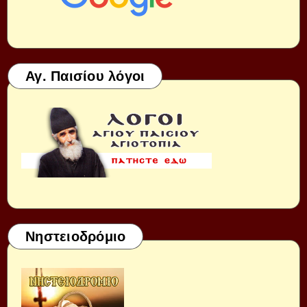
Αγ. Παισίου λόγοι
Νηστειοδρόμιο