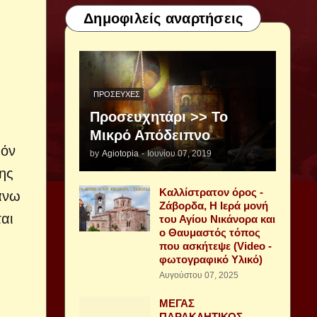
Δημοφιλείς αναρτήσεις
ΠΡΟΣΕΥΧΈΣ
Προσευχητάρι >> Το
Μικρό Απόδειπνο
πόν
by
Agiotopia
-
Ιουνίου 07, 2019
ης
Καλλίστρατον όρος -
πάνω
Ζάβορδα, Η Ιερά μονή
ται
του Αγίου Νικάνορα και
ο Θαυμαστός τόπος
που ασκήτεψε (Video -
φωτογραφικό Υλικό)
Αυγούστου 07, 2025
ΜΕΓΑΣ
ΠΑΡΑΚΛΗΤΙΚΟΣ