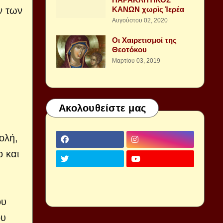
ν των
ΚΑΝΩΝ χωρὶς Ἱερέα
Αυγούστου 02, 2020
Οι Χαιρετισμοί της
Θεοτόκου
Μαρτίου 03, 2019
Ακολουθείστε μας
ολή,
 και
ου
ου