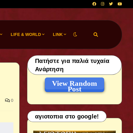
LIFE & WORLD
LINK
Πατήστε για παλιά τυχαία
Ανάρτηση
View Random
Post
0
αγιοτοπια στο google!