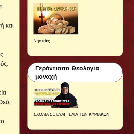
ε
ή και
Νηστείες
ος
ούς.
Γερόντισσα Θεολογία
μοναχή
εία
Θεό,
ΣΧΟΛΙΑ ΣΕ ΕΥΑΓΓΕΛΙΑ ΤΩΝ ΚΥΡΙΑΚΩΝ
τα