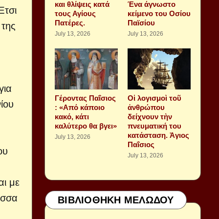
και θλίψεις κατά
Ένα άγνωστο
Έτσι
τους Αγίους
κείμενο του Οσίου
Πατέρες.
Παϊσίου
 της
July 13, 2026
July 13, 2026
για
Γέροντας Παΐσιος
Οἱ λογισμοὶ τοῦ
ίου
: «Από κάποιο
ἀνθρώπου
κακό, κάτι
δείχνουν τὴν
καλύτερο θα βγει»
πνευματική του
κατάσταση. Ἁγιος
July 13, 2026
Παΐσιος
ου
July 13, 2026
αι με
ώσσα
ΒΙΒΛΙΟΘΗΚΗ ΜΕΛΩΔΟΥ