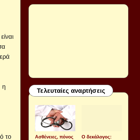
η
είναι
σα
βερά
 η
Τελευταίες αναρτήσεις
ό το
Aσθένειες, πόνος
Ο δεκάλογος: