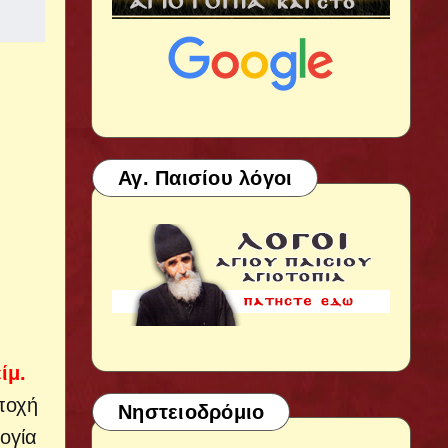
Αγ. Παισίου λόγοι
ίμ.
ποχή
Νηστειοδρόμιο
λογία