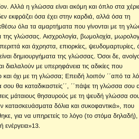
ίον. Αλλά η γλώσσα είναι ακόμη και όπλο στα χέρι
εν εκφράζει όσα έχει στην καρδιά, αλλά όσα τη
 εκθέσω όλα τα αμαρτήματα που γίνονται με τη γλώ
α της γλώσσας. Αισχρολογία, βωμολοχία, μωρολογ
περιττά και άχρηστα, επιορκίες, ψευδομαρτυρίες, 
είναι δημιουργήματα της γλώσσας. Όσοι δε, ανοίγ
αι διαλαλούν με υπερηφάνεια τις αδικίες που
και όχι με τη γλώσσα; Επειδή λοιπόν ΄΄από τα λό
ια σου θα καταδικαστείς΄΄, ΄΄πάψε τη γλώσσα σου
ώσεις μάταιους θησαυρούς με τη ψευδή γλώσσα σο
ούν κατασκευάσματα δόλια και συκοφαντικά», που
ηκε, για να υπηρετείς το λόγο (το στόμα δηλαδή),
ή ενέργεια»13.