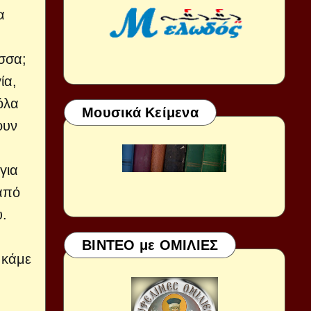
α
σσα;
ία,
όλα
Μουσικά Κείμενα
ουν
για
 από
υ.
ΒΙΝΤΕΟ με ΟΜΙΛΙΕΣ
 κάμε