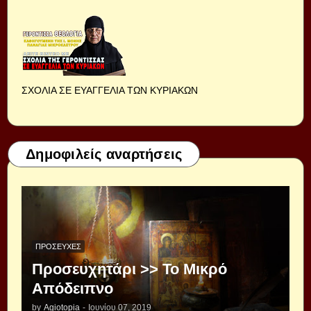
ΣΧΟΛΙΑ ΣΕ ΕΥΑΓΓΕΛΙΑ ΤΩΝ ΚΥΡΙΑΚΩΝ
Δημοφιλείς αναρτήσεις
ΠΡΟΣΕΥΧΈΣ
Προσευχητάρι >> Το Μικρό
Απόδειπνο
by
Agiotopia
-
Ιουνίου 07, 2019