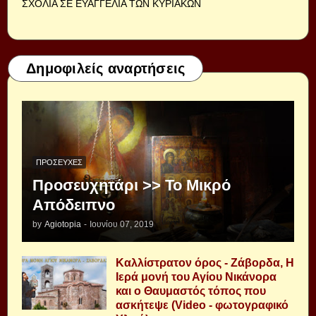
ΣΧΟΛΙΑ ΣΕ ΕΥΑΓΓΕΛΙΑ ΤΩΝ ΚΥΡΙΑΚΩΝ
Δημοφιλείς αναρτήσεις
ΠΡΟΣΕΥΧΈΣ
Προσευχητάρι >> Το Μικρό
Απόδειπνο
by
Agiotopia
-
Ιουνίου 07, 2019
Καλλίστρατον όρος - Ζάβορδα, Η
Ιερά μονή του Αγίου Νικάνορα
και ο Θαυμαστός τόπος που
ασκήτεψε (Video - φωτογραφικό