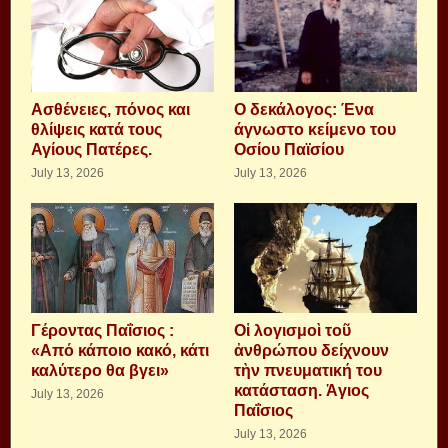
Aσθένειες, πόνος και
Ο δεκάλογος: Ένα
θλίψεις κατά τους
άγνωστο κείμενο του
Αγίους Πατέρες.
Οσίου Παϊσίου
July 13, 2026
July 13, 2026
Γέροντας Παΐσιος :
Οἱ λογισμοὶ τοῦ
«Από κάποιο κακό, κάτι
ἀνθρώπου δείχνουν
καλύτερο θα βγει»
τὴν πνευματική του
κατάσταση. Ἁγιος
July 13, 2026
Παΐσιος
July 13, 2026