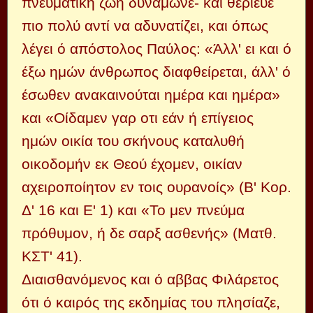
πνευματική ζωή δυνάμωνε- και θέριευε
πιο πολύ αντί να αδυνατίζει, και όπως
λέγει ό απόστολος Παύλος: «Άλλ' ει και ό
έξω ημών άνθρωπος διαφθείρεται, άλλ' ό
έσωθεν ανακαινούται ημέρα και ημέρα»
και «Οίδαμεν γαρ οτι εάν ή επίγειος
ημών οικία του σκήνους καταλυθή
οικοδομήν εκ Θεού έχομεν, οικίαν
αχειροποίητον εν τοις ουρανοίς» (Β' Κορ.
Δ' 16 και Ε' 1) και «Το μεν πνεύμα
πρόθυμον, ή δε σαρξ ασθενής» (Ματθ.
ΚΣΤ' 41).
Διαισθανόμενος και ό αββας Φιλάρετος
ότι ό καιρός της εκδημίας του πλησίαζε,