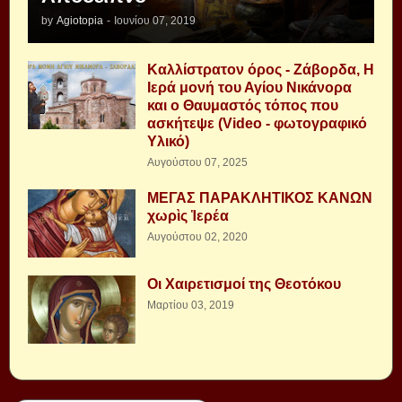
by
Agiotopia
-
Ιουνίου 07, 2019
Καλλίστρατον όρος - Ζάβορδα, Η
Ιερά μονή του Αγίου Νικάνορα
και ο Θαυμαστός τόπος που
ασκήτεψε (Video - φωτογραφικό
Υλικό)
Αυγούστου 07, 2025
ΜΕΓΑΣ ΠΑΡΑΚΛΗΤΙΚΟΣ ΚΑΝΩΝ
χωρὶς Ἱερέα
Αυγούστου 02, 2020
Οι Χαιρετισμοί της Θεοτόκου
Μαρτίου 03, 2019