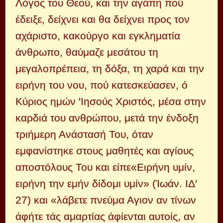
Λόγος του Θεού, και την αγάπη πού
έδειξε, δείχνει και θα δείχνει προς τον
αχάριστο, κακούργο και εγκληματία
άνθρωπο, θαύμαζε μεσάτου τη
μεγαλοπρέπεια, τη δόξα, τη χαρά και την
ειρήνη του νου, πού κατεσκεύασεν, ό
Κύριος ημών 'Ιησούς Χριστός, μέσα στην
καρδιά του ανθρώπου, μετά την ένδοξη
τριήμερη Ανάστασή Του, όταν
εμφανίστηκε στους μαθητές και αγίους
αποστόλους Του και είπε«Ειρήνη υμίν,
ειρήνη την εμήν δίδομι υμίν» (Ίωάν. ΙΔ'
27) και «λάβετε πνεύμα Αγιον αν τίνων
άφήτε τάς αμαρτίας άφίενται αυτοίς, αν