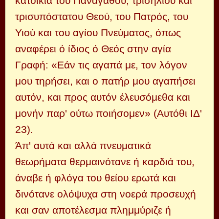
κατοικία του Πανάγαθου, τρισηλίου και
τρισυπόστατου Θεού, του Πατρός, του
Υιού και του αγίου Πνεύματος, όπως
αναφέρει ό ίδιος ό Θεός στην αγία
Γραφή: «Εάν τις αγαπά με, τον λόγον
μου τηρήσει, και ο πατήρ μου αγαπήσει
αυτόν, και προς αυτόν έλευσόμεθα και
μονήν παρ' ούτω ποιήσομεν» (Αυτόθι ΙΔ'
23).
Άπ' αυτά και αλλά πνευματικά
θεωρήματα θερμαινότανε ή καρδιά του,
άναβε ή φλόγα του θείου ερωτά και
δινότανε ολόψυχα στη νοερά προσευχή
και σαν αποτέλεσμα πλημμύριζε ή