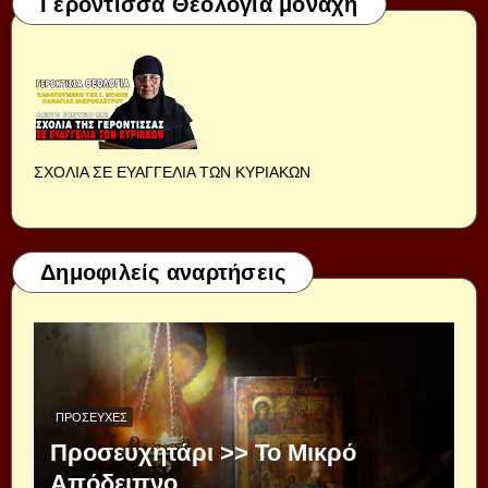
Γερόντισσα Θεολογία μοναχή
ΣΧΟΛΙΑ ΣΕ ΕΥΑΓΓΕΛΙΑ ΤΩΝ ΚΥΡΙΑΚΩΝ
Δημοφιλείς αναρτήσεις
ΠΡΟΣΕΥΧΈΣ
Προσευχητάρι >> Το Μικρό
Απόδειπνο