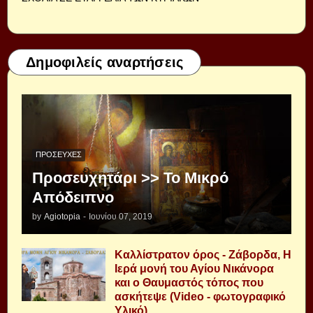
Δημοφιλείς αναρτήσεις
ΠΡΟΣΕΥΧΈΣ
Προσευχητάρι >> Το Μικρό
Απόδειπνο
by
Agiotopia
-
Ιουνίου 07, 2019
Καλλίστρατον όρος - Ζάβορδα, Η
Ιερά μονή του Αγίου Νικάνορα
και ο Θαυμαστός τόπος που
ασκήτεψε (Video - φωτογραφικό
Υλικό)