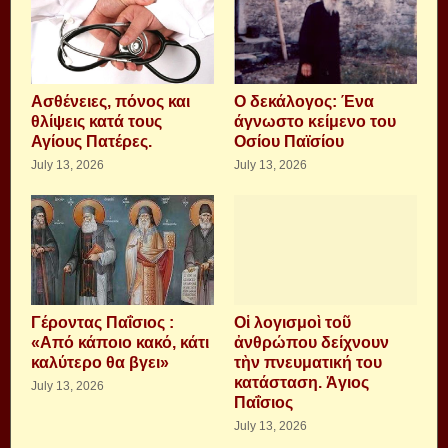
Aσθένειες, πόνος και
Ο δεκάλογος: Ένα
θλίψεις κατά τους
άγνωστο κείμενο του
Αγίους Πατέρες.
Οσίου Παϊσίου
July 13, 2026
July 13, 2026
Γέροντας Παΐσιος :
Οἱ λογισμοὶ τοῦ
«Από κάποιο κακό, κάτι
ἀνθρώπου δείχνουν
καλύτερο θα βγει»
τὴν πνευματική του
κατάσταση. Ἁγιος
July 13, 2026
Παΐσιος
July 13, 2026