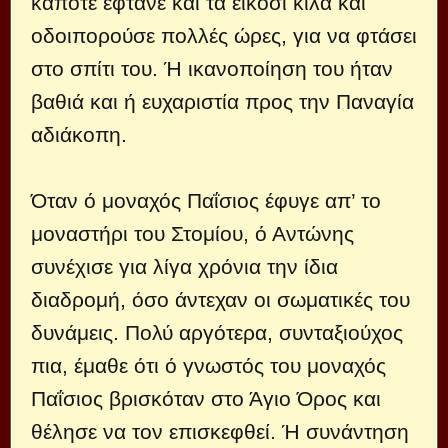
κάποτε έφτανε και τα είκοσι κιλά και
οδοιπορούσε πολλές ώρες, για να φτάσει
στο σπίτι του. Ή ικανοποίηση του ήταν
βαθιά και ή ευχαριστία προς την Παναγία
αδιάκοπη.
Όταν ό μοναχός Παΐσιος έφυγε απ’ το
μοναστήρι του Στομίου, ό Αντώνης
συνέχισε για λίγα χρόνια την ίδια
διαδρομή, όσο άντεχαν οι σωματικές του
δυνάμεις. Πολύ αργότερα, συνταξιούχος
πια, έμαθε ότι ό γνωστός του μοναχός
Παΐσιος βρισκόταν στο Άγιο Όρος και
θέλησε να τον επισκεφθεί. Ή συνάντηση