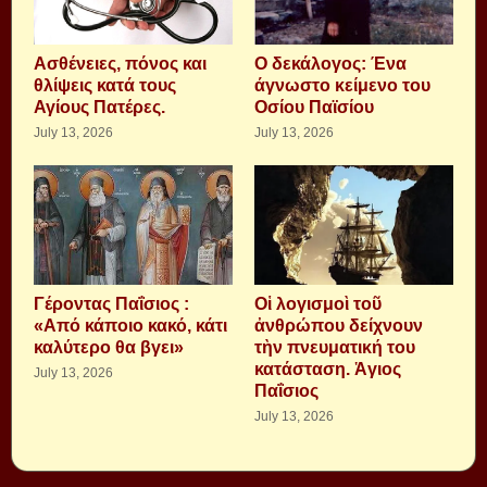
Aσθένειες, πόνος και
Ο δεκάλογος: Ένα
θλίψεις κατά τους
άγνωστο κείμενο του
Αγίους Πατέρες.
Οσίου Παϊσίου
July 13, 2026
July 13, 2026
Γέροντας Παΐσιος :
Οἱ λογισμοὶ τοῦ
«Από κάποιο κακό, κάτι
ἀνθρώπου δείχνουν
καλύτερο θα βγει»
τὴν πνευματική του
κατάσταση. Ἁγιος
July 13, 2026
Παΐσιος
July 13, 2026