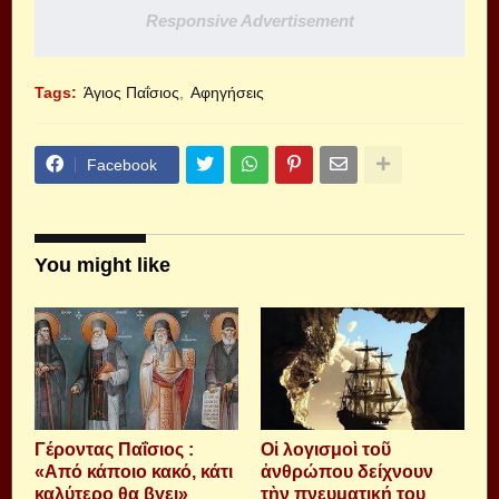
Responsive Advertisement
Tags:
Άγιος Παΐσιος
Αφηγήσεις
Facebook
You might like
Γέροντας Παΐσιος :
Οἱ λογισμοὶ τοῦ
«Από κάποιο κακό, κάτι
ἀνθρώπου δείχνουν
καλύτερο θα βγει»
τὴν πνευματική του