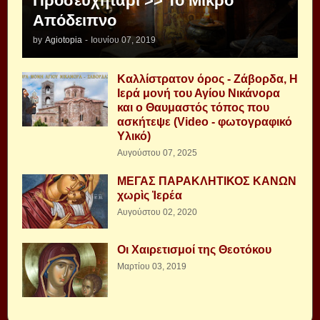
Προσευχητάρι >> Το Μικρό
Απόδειπνο
by
Agiotopia
-
Ιουνίου 07, 2019
Καλλίστρατον όρος - Ζάβορδα, Η
Ιερά μονή του Αγίου Νικάνορα
και ο Θαυμαστός τόπος που
ασκήτεψε (Video - φωτογραφικό
Υλικό)
Αυγούστου 07, 2025
ΜΕΓΑΣ ΠΑΡΑΚΛΗΤΙΚΟΣ ΚΑΝΩΝ
χωρὶς Ἱερέα
Αυγούστου 02, 2020
Οι Χαιρετισμοί της Θεοτόκου
Μαρτίου 03, 2019