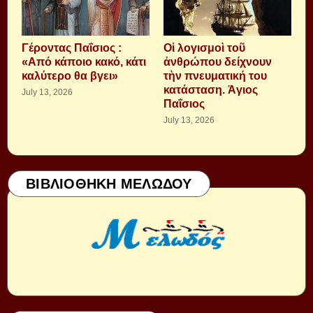
Γέροντας Παΐσιος :
Οἱ λογισμοὶ τοῦ
«Από κάποιο κακό, κάτι
ἀνθρώπου δείχνουν
καλύτερο θα βγει»
τὴν πνευματική του
κατάσταση. Ἁγιος
July 13, 2026
Παΐσιος
July 13, 2026
ΒΙΒΛΙΟΘΗΚΗ ΜΕΛΩΔΟΥ