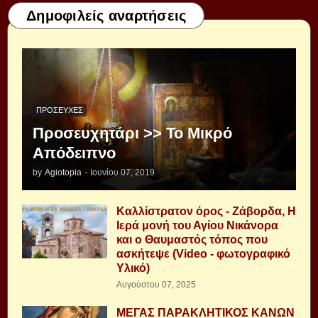
Δημοφιλείς αναρτήσεις
ΠΡΟΣΕΥΧΈΣ
Προσευχητάρι >> Το Μικρό
Απόδειπνο
by
Agiotopia
-
Ιουνίου 07, 2019
Καλλίστρατον όρος - Ζάβορδα, Η
Ιερά μονή του Αγίου Νικάνορα
και ο Θαυμαστός τόπος που
ασκήτεψε (Video - φωτογραφικό
Υλικό)
Αυγούστου 07, 2025
ΜΕΓΑΣ ΠΑΡΑΚΛΗΤΙΚΟΣ ΚΑΝΩΝ