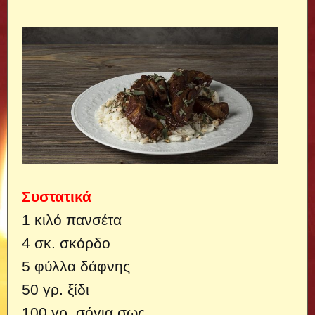
Συστατικά
1 κιλό πανσέτα
4 σκ. σκόρδο
5 φύλλα δάφνης
50 γρ. ξίδι
100 γρ. σόγια σως