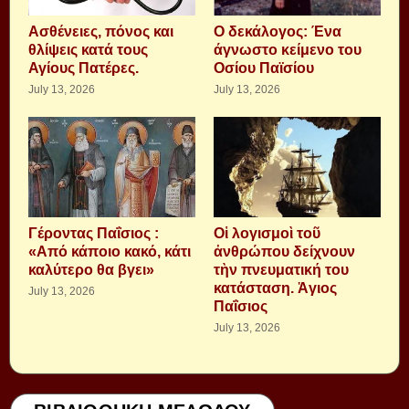
Aσθένειες, πόνος και
Ο δεκάλογος: Ένα
θλίψεις κατά τους
άγνωστο κείμενο του
Αγίους Πατέρες.
Οσίου Παϊσίου
July 13, 2026
July 13, 2026
Γέροντας Παΐσιος :
Οἱ λογισμοὶ τοῦ
«Από κάποιο κακό, κάτι
ἀνθρώπου δείχνουν
καλύτερο θα βγει»
τὴν πνευματική του
κατάσταση. Ἁγιος
July 13, 2026
Παΐσιος
July 13, 2026