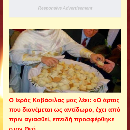
Responsive Advertisement
Ο Ιερός Καβάσιλας μας λέει: «Ο άρτος
που διανέμεται ως αντίδωρο, έχει από
πριν αγιασθεί, επειδή προσφέρθηκε
στον Θεό.