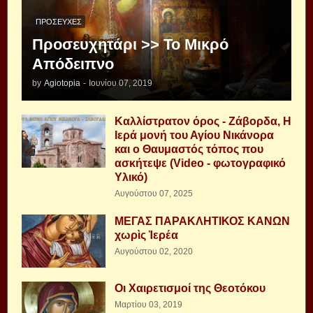
ΠΡΟΣΕΥΧΈΣ
Προσευχητάρι >> Το Μικρό
Απόδειπνο
by
Agiotopia
-
Ιουνίου 07, 2019
Καλλίστρατον όρος - Ζάβορδα, Η
Ιερά μονή του Αγίου Νικάνορα
και ο Θαυμαστός τόπος που
ασκήτεψε (Video - φωτογραφικό
Υλικό)
Αυγούστου 07, 2025
ΜΕΓΑΣ ΠΑΡΑΚΛΗΤΙΚΟΣ ΚΑΝΩΝ
χωρὶς Ἱερέα
Αυγούστου 02, 2020
Οι Χαιρετισμοί της Θεοτόκου
Μαρτίου 03, 2019