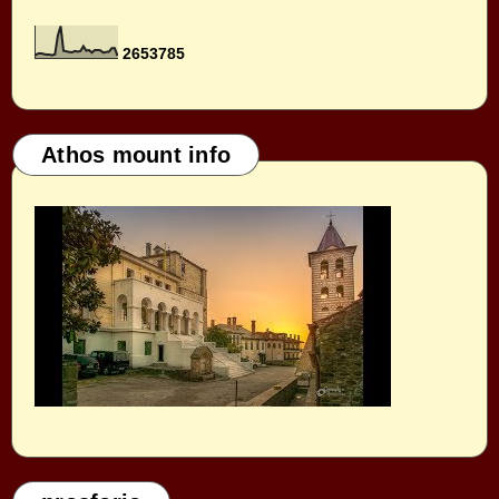
2
6
5
3
7
8
5
Athos mount info