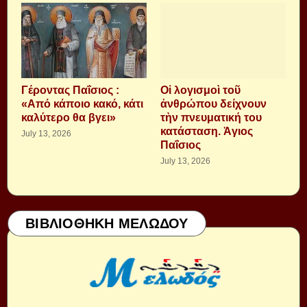
Γέροντας Παΐσιος :
Οἱ λογισμοὶ τοῦ
«Από κάποιο κακό, κάτι
ἀνθρώπου δείχνουν
καλύτερο θα βγει»
τὴν πνευματική του
κατάσταση. Ἁγιος
July 13, 2026
Παΐσιος
July 13, 2026
ΒΙΒΛΙΟΘΗΚΗ ΜΕΛΩΔΟΥ