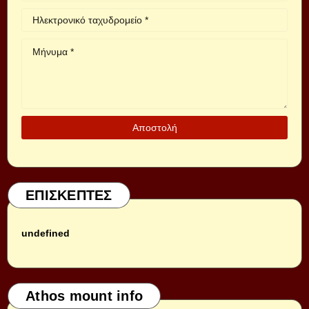
ΕΠΙΣΚΕΠΤΕΣ
u
n
d
e
f
i
n
e
d
Athos mount info