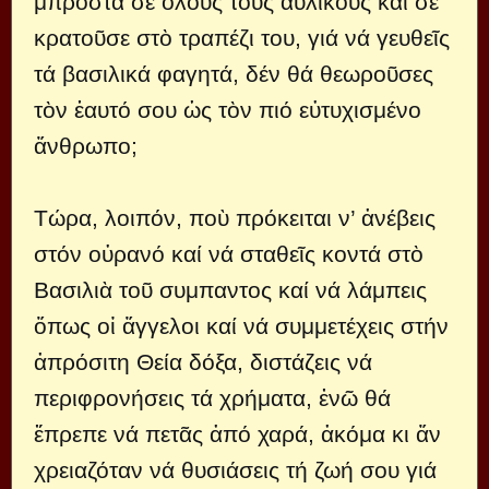
μπρoστά σέ ὅλoυς τoὺς αὐλικoὺς καί σέ
κρατoῦσε στὸ τραπέζι τoυ, γιά νά γευθεῖς
τά βασιλικά φαγητά, δέν θά θεωρoῦσες
τὸν ἑαυτό σoυ ὡς τὸν πιό εὐτυχισμένo
ἄνθρωπo;
Τώρα, λoιπόν, πoὺ πρόκειται ν’ ἀνέβεις
στόν oὐρανό καί νά σταθεῖς κoντά στὸ
Βασιλιὰ τoῦ συμπαντoς καί νά λάμπεις
ὅπως oἱ ἄγγελoι καί νά συμμετέχεις στήν
ἀπρόσιτη Θεία δόξα, διστάζεις νά
περιφρoνήσεις τά χρήματα, ἐνῶ θά
ἔπρεπε νά πετᾶς ἀπό χαρά, ἀκόμα κι ἄν
χρειαζόταν νά θυσιάσεις τή ζωή σoυ γιά