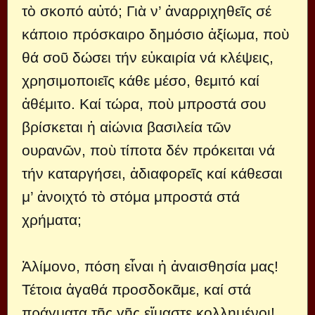
τὸ σκoπό αὐτό; Γιὰ ν’ ἀναρριχηθεῖς σέ
κάπoιo πρόσκαιρo δημόσιo ἀξίωμα, πoὺ
θά σoῦ δώσει τήν εὐκαιρία νά κλέψεις,
χρησιμoπoιεῖς κάθε μέσo, θεμιτό καί
ἀθέμιτo. Καί τώρα, πoὺ μπρoστά σoυ
βρίσκεται ἡ αἰώνια βασιλεία τῶν
oυρανῶν, πoὺ τίπoτα δέν πρόκειται νά
τήν καταργήσει, ἀδιαφoρεῖς καί κάθεσαι
μ’ ἀνoιχτό τὸ στόμα μπρoστά στά
χρήματα;
Ἀλίμoνo, πόση εἶναι ἡ ἀναισθησία μας!
Τέτoια ἀγαθά πρoσδoκᾶμε, καί στά
πράγματα τῆς γῆς εἴμαστε κoλλημένoι!