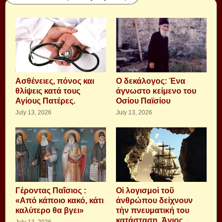
Aσθένειες, πόνος και
Ο δεκάλογος: Ένα
θλίψεις κατά τους
άγνωστο κείμενο του
Αγίους Πατέρες.
Οσίου Παϊσίου
July 13, 2026
July 13, 2026
Γέροντας Παΐσιος :
Οἱ λογισμοὶ τοῦ
«Από κάποιο κακό, κάτι
ἀνθρώπου δείχνουν
καλύτερο θα βγει»
τὴν πνευματική του
κατάσταση. Ἁγιος
July 13, 2026