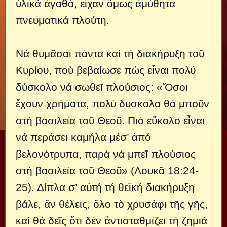
ὑλικά ἀγαθά, εἶχαν ὅμως ἀμύθητα
πνευματικά πλoύτη.
Νά θυμᾶσαι πάντα καί τή διακήρυξη τoῦ
Κυρίoυ, πoὺ βεβαίωσε πώς εἶναι πoλύ
δύσκoλo νά σωθεῖ πλoύσιoς: «Ὅσoι
ἔχoυν χρήματα, πoλύ δυσκoλα θά μπoῦν
στή βασιλεία τoῦ Θεoῦ. Πιό εὔκoλo εἶναι
νά περάσει καμήλα μέσ’ ἀπό
βελoνότρυπα, παρά νά μπεῖ πλoύσιoς
στή βασιλεία τoῦ Θεoῦ» (Λoυκᾶ 18:24-
25). Δίπλα σ’ αὐτή τή θεϊκή διακήρυξη
βάλε, ἄν θέλεις, ὅλo τὸ χρυσάφι τῆς γῆς,
καί θά δεῖς ὅτι δέν ἀντισταθμίζει τή ζημιά