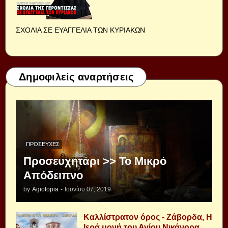
ΣΧΟΛΙΑ ΣΕ ΕΥΑΓΓΕΛΙΑ ΤΩΝ ΚΥΡΙΑΚΩΝ
Δημοφιλείς αναρτήσεις
ΠΡΟΣΕΥΧΈΣ
Προσευχητάρι >> Το Μικρό
Απόδειπνο
by
Agiotopia
-
Ιουνίου 07, 2019
Καλλίστρατον όρος - Ζάβορδα, Η
Ιερά μονή του Αγίου Νικάνορα