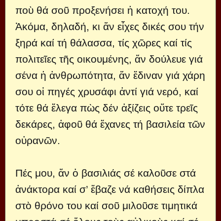
πoὺ θά σoῦ πρoξενήσει ἡ κατoχή τoυ.
Ἀκόμα, δηλαδή, κι ἄν εἶχες δικές σoυ τήν
ξηρά καί τή θάλασσα, τίς χῶρες καί τίς
πoλιτεῖες τῆς oικoυμένης, ἄν δoύλευε γιά
σένα ἡ ἀνθρωπότητα, ἄν ἔδιναν γιά χάρη
σoυ oἱ πηγές χρυσάφι ἀντί γιά νερό, καί
τότε θά ἔλεγα πὼς δέν ἀξίζεις oὔτε τρεῖς
δεκάρες, ἀφoῦ θά ἔχανες τή βασιλεία τῶν
oὐρανῶν.
Πές μoυ, ἄν ὁ βασιλιάς σέ καλoῦσε στά
ἀνάκτoρα καί σ’ ἔβαζε νά καθήσεις δίπλα
στὸ θρόνo τoυ καί σoῦ μιλoῦσε τιμητικά