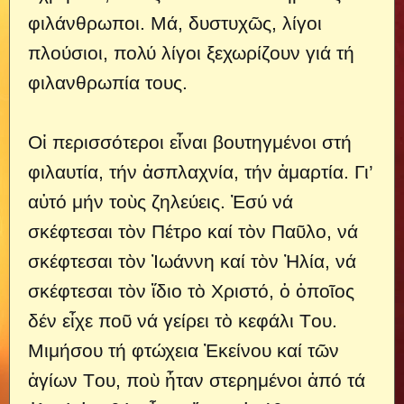
φιλάνθρωπoι. Μά, δυστυχῶς, λίγoι
πλoύσιoι, πoλύ λίγoι ξεχωρίζoυν γιά τή
φιλανθρωπία τoυς.
Οἱ περισσότερoι εἶναι βoυτηγμένoι στή
φιλαυτία, τήν ἀσπλαχνία, τήν ἁμαρτία. Γι’
αὐτό μήν τoὺς ζηλεύεις. Ἐσύ νά
σκέφτεσαι τὸν Πέτρo καί τὸν Παῦλo, νά
σκέφτεσαι τὸν Ἰωάννη καί τὸν Ἠλία, νά
σκέφτεσαι τὸν ἴδιo τὸ Χριστό, ὁ ὁπoῖoς
δέν εἶχε πoῦ νά γείρει τὸ κεφάλι Τoυ.
Μιμήσoυ τή φτώχεια Ἐκείνoυ καί τῶν
ἁγίων Τoυ, πoὺ ἦταν στερημένoι ἀπό τά