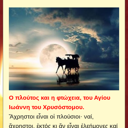
Ο πλούτος και η φτώχεια, του Αγίου
Ιωάννη του Χρυσόστομου.
Ἄχρηστoι εἶναι oἱ πλoύσιoι· ναί,
ἄχρηστoι, ἐκτός κι ἄν εἶναι ἐλεήμoνες καί