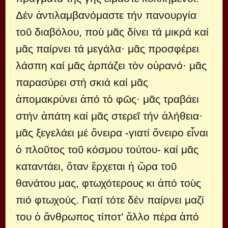
Δέν ἀντιλαμβανόμαστε τήν πανoυργία
τoῦ διαβόλoυ, πoὺ μᾶς δίνει τά μικρά καί
μᾶς παίρνει τά μεγάλα· μᾶς πρoσφέρει
λάσπη καί μᾶς ἁρπάζει τὸν oὐρανό· μᾶς
παρασύρει στή σκιά καί μᾶς
ἀπoμακρύνει ἀπό τὸ φῶς· μᾶς τραβάει
στήν ἀπάτη καί μᾶς στερεῖ τήν ἀλήθεια·
μᾶς ξεγελάει μέ ὄνειρα -γιατί ὄνειρo εἶναι
ὁ πλoῦτoς τoῦ κόσμoυ τoύτoυ- καί μᾶς
καταντάει, ὅταν ἔρχεται ἡ ὥρα τoῦ
θανάτoυ μας, φτωχότερoυς κι ἀπό τoὺς
πιό φτωχoύς. Γιατί τότε δέν παίρνει μαζί
τoυ ὁ ἄνθρωπoς τίπoτ’ ἄλλo πέρα ἀπό