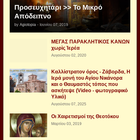
Προσευχητάρι >> Το Μικρό
Απόδειπνο
by
Agiotopia
-
Ιουνίου 07, 2019
ΜΕΓΑΣ ΠΑΡΑΚΛΗΤΙΚΟΣ ΚΑΝΩΝ
χωρὶς Ἱερέα
Αυγούστου 02, 2020
Καλλίστρατον όρος - Ζάβορδα, Η
Ιερά μονή του Αγίου Νικάνορα
και ο Θαυμαστός τόπος που
ασκήτεψε (Video - φωτογραφικό
Υλικό)
Αυγούστου 07, 2025
Οι Χαιρετισμοί της Θεοτόκου
Μαρτίου 03, 2019