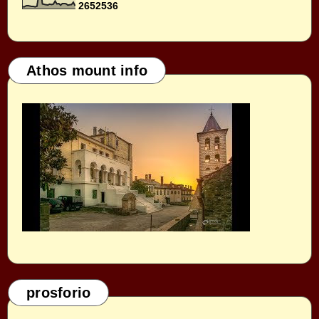
2
6
5
2
5
3
6
Athos mount info
prosforio