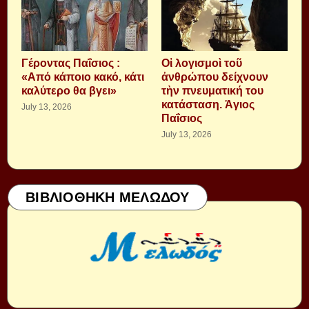
Γέροντας Παΐσιος :
Οἱ λογισμοὶ τοῦ
«Από κάποιο κακό, κάτι
ἀνθρώπου δείχνουν
καλύτερο θα βγει»
τὴν πνευματική του
κατάσταση. Ἁγιος
July 13, 2026
Παΐσιος
July 13, 2026
ΒΙΒΛΙΟΘΗΚΗ ΜΕΛΩΔΟΥ