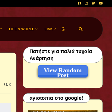
LIFE & WORLD
LINK
Πατήστε για παλιά τυχαία
Ανάρτηση
View Random
Post
0
αγιοτοπια στο google!