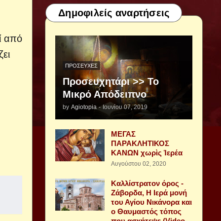
Δημοφιλείς αναρτήσεις
ί από
ζει
ΠΡΟΣΕΥΧΈΣ
Προσευχητάρι >> Το
Μικρό Απόδειπνο
by
Agiotopia
-
Ιουνίου 07, 2019
ΜΕΓΑΣ
ΠΑΡΑΚΛΗΤΙΚΟΣ
ΚΑΝΩΝ χωρὶς Ἱερέα
Αυγούστου 02, 2020
Καλλίστρατον όρος -
Ζάβορδα, Η Ιερά μονή
του Αγίου Νικάνορα και
ο Θαυμαστός τόπος
που ασκήτεψε (Video -