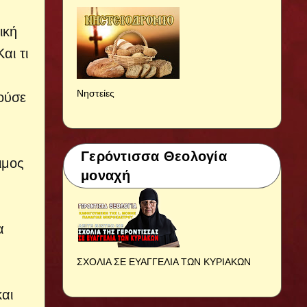
ική
αι τι
Νηστείες
ούσε
Γερόντισσα Θεολογία
ιμος
μοναχή
α
ΣΧΟΛΙΑ ΣΕ ΕΥΑΓΓΕΛΙΑ ΤΩΝ ΚΥΡΙΑΚΩΝ
και