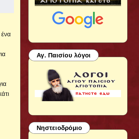
 ένα
ια
Αγ. Παισίου λόγοι
για
κάτι
Νηστειοδρόμιο