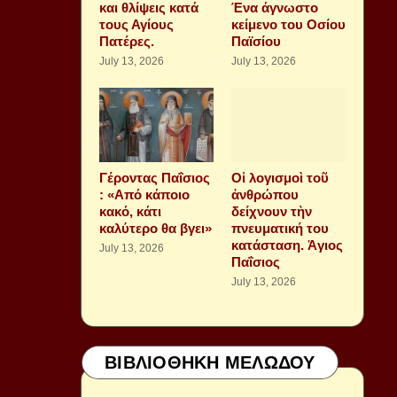
και θλίψεις κατά
Ένα άγνωστο
τους Αγίους
κείμενο του Οσίου
Πατέρες.
Παϊσίου
July 13, 2026
July 13, 2026
Γέροντας Παΐσιος
Οἱ λογισμοὶ τοῦ
: «Από κάποιο
ἀνθρώπου
κακό, κάτι
δείχνουν τὴν
καλύτερο θα βγει»
πνευματική του
κατάσταση. Ἁγιος
July 13, 2026
Παΐσιος
July 13, 2026
ΒΙΒΛΙΟΘΗΚΗ ΜΕΛΩΔΟΥ