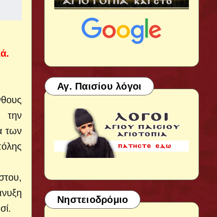
ά.
Αγ. Παισίου λόγοι
νθους
 την
α των
πόλης
στου,
άνυξη
Νηστειοδρόμιο
σί.