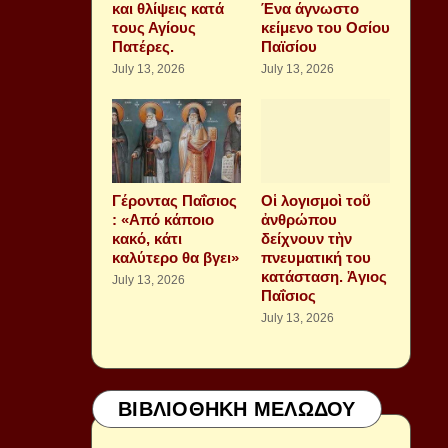
και θλίψεις κατά
Ένα άγνωστο
τους Αγίους
κείμενο του Οσίου
Πατέρες.
Παϊσίου
July 13, 2026
July 13, 2026
Γέροντας Παΐσιος
Οἱ λογισμοὶ τοῦ
: «Από κάποιο
ἀνθρώπου
κακό, κάτι
δείχνουν τὴν
καλύτερο θα βγει»
πνευματική του
κατάσταση. Ἁγιος
July 13, 2026
Παΐσιος
July 13, 2026
ΒΙΒΛΙΟΘΗΚΗ ΜΕΛΩΔΟΥ