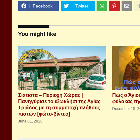
Facebook
Twitter
You might like
Σιάτιστα – Περιοχή Χώρας |
Πώς ο Άγιος
Πανηγύρισε το εξωκλήσι της Αγίας
φύλακας τη
Τριάδος με τη συμμετοχή πλήθους
December 15, 2
πιστών [φώτο-βίντεο]
June 01, 2026