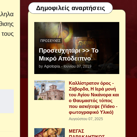
Δημοφιλείς αναρτήσεις
λληλα
θισης
 τους
ΠΡΟΣΕΥΧΈΣ
Προσευχητάρι >> Το
Μικρό Απόδειπνο
by
Agiotopia
-
Ιουνίου 07, 2019
Καλλίστρατον όρος -
Ζάβορδα, Η Ιερά μονή
του Αγίου Νικάνορα και
ο Θαυμαστός τόπος
που ασκήτεψε (Video -
φωτογραφικό Υλικό)
Αυγούστου 07, 2025
ΜΕΓΑΣ
ΠΑΡΑΚΛΗΤΙΚΟΣ