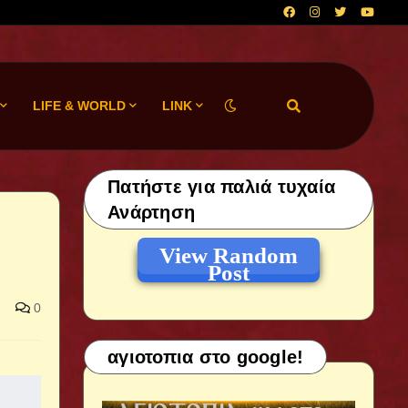
LIFE & WORLD
LINK
Πατήστε για παλιά τυχαία
Ανάρτηση
View Random
Post
0
αγιοτοπια στο google!