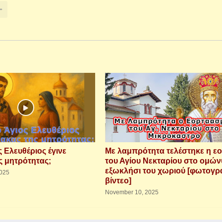
 Ελευθέριος έγινε
Με λαμπρότητα τελέστηκε η ε
ς μητρότητας;
του Αγίου Νεκταρίου στο ομώ
εξωκλήσι του χωριού [φωτογρα
025
βίντεο]
November 10, 2025