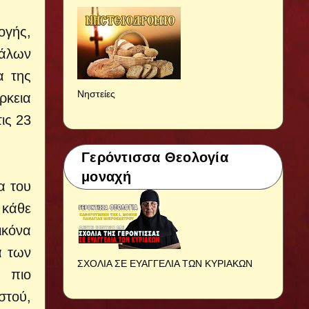
ογής,
γάλων
α της
Νηστείες
ρκεια
ις 23
Γερόντισσα Θεολογία
μοναχή
α του
 κάθε
ικόνα
α των
ΣΧΟΛΙΑ ΣΕ ΕΥΑΓΓΕΛΙΑ ΤΩΝ ΚΥΡΙΑΚΩΝ
ς πιο
στού,