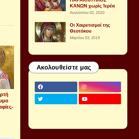
ΚΑΝΩΝ χωρὶς Ἱερέα
Αυγούστου 02, 2020
Οι Χαιρετισμοί της
Θεοτόκου
Μαρτίου 03, 2019
Ακολουθείστε μας
ορτή
νυμο
φίες-