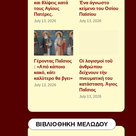
και θλίψεις κατά
Ένα άγνωστο
τους Αγίους
κείμενο του Οσίου
Πατέρες.
Παϊσίου
July 13, 2026
July 13, 2026
Γέροντας Παΐσιος
Οἱ λογισμοὶ τοῦ
: «Από κάποιο
ἀνθρώπου
κακό, κάτι
δείχνουν τὴν
καλύτερο θα βγει»
πνευματική του
κατάσταση. Ἁγιος
July 13, 2026
Παΐσιος
July 13, 2026
ΒΙΒΛΙΟΘΗΚΗ ΜΕΛΩΔΟΥ