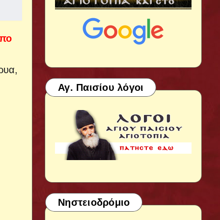
ωπο
ρυα,
Αγ. Παισίου λόγοι
Νηστειοδρόμιο