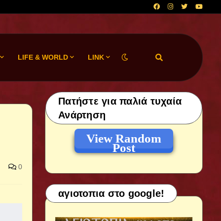
LIFE & WORLD
LINK
Πατήστε για παλιά τυχαία
Ανάρτηση
View Random
Post
0
αγιοτοπια στο google!