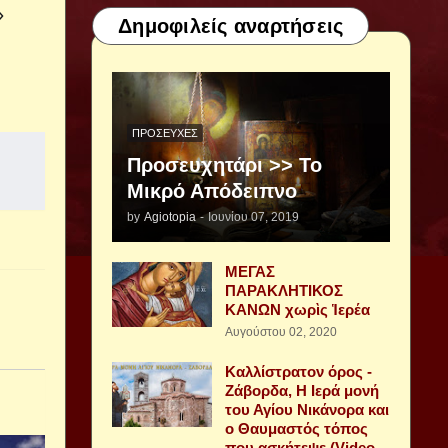
»
Δημοφιλείς αναρτήσεις
ΠΡΟΣΕΥΧΈΣ
Προσευχητάρι >> Το
Μικρό Απόδειπνο
by
Agiotopia
-
Ιουνίου 07, 2019
ΜΕΓΑΣ
ΠΑΡΑΚΛΗΤΙΚΟΣ
ΚΑΝΩΝ χωρὶς Ἱερέα
Αυγούστου 02, 2020
Καλλίστρατον όρος -
Ζάβορδα, Η Ιερά μονή
του Αγίου Νικάνορα και
ο Θαυμαστός τόπος
που ασκήτεψε (Video -