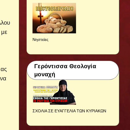
λλου
 με
Νηστείες
Γερόντισσα Θεολογία
μας
μοναχή
 να
ΣΧΟΛΙΑ ΣΕ ΕΥΑΓΓΕΛΙΑ ΤΩΝ ΚΥΡΙΑΚΩΝ