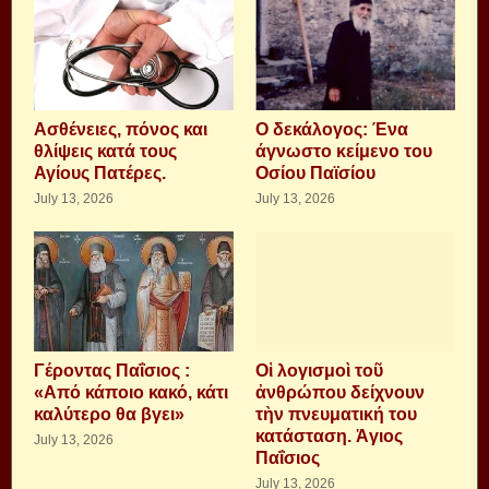
Aσθένειες, πόνος και
Ο δεκάλογος: Ένα
θλίψεις κατά τους
άγνωστο κείμενο του
Αγίους Πατέρες.
Οσίου Παϊσίου
July 13, 2026
July 13, 2026
Γέροντας Παΐσιος :
Οἱ λογισμοὶ τοῦ
«Από κάποιο κακό, κάτι
ἀνθρώπου δείχνουν
καλύτερο θα βγει»
τὴν πνευματική του
κατάσταση. Ἁγιος
July 13, 2026
Παΐσιος
July 13, 2026