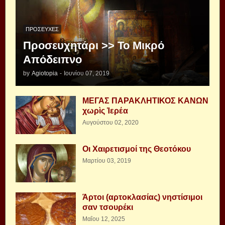
ΠΡΟΣΕΥΧΈΣ
Προσευχητάρι >> Το Μικρό
Απόδειπνο
by
Agiotopia
-
Ιουνίου 07, 2019
ΜΕΓΑΣ ΠΑΡΑΚΛΗΤΙΚΟΣ ΚΑΝΩΝ
χωρὶς Ἱερέα
Αυγούστου 02, 2020
Οι Χαιρετισμοί της Θεοτόκου
Μαρτίου 03, 2019
Άρτοι (αρτοκλασίας) νηστίσιμοι
σαν τσουρέκι
Μαΐου 12, 2025