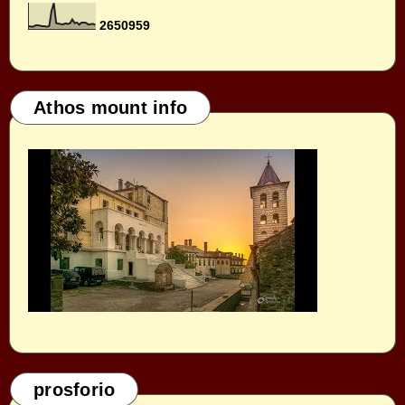
2
6
5
0
9
5
9
Athos mount info
prosforio