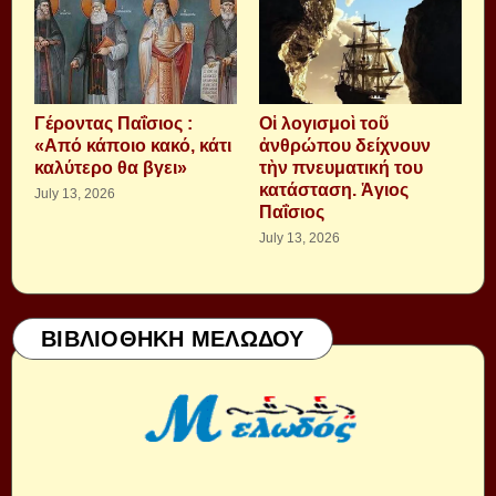
Γέροντας Παΐσιος :
Οἱ λογισμοὶ τοῦ
«Από κάποιο κακό, κάτι
ἀνθρώπου δείχνουν
καλύτερο θα βγει»
τὴν πνευματική του
κατάσταση. Ἁγιος
July 13, 2026
Παΐσιος
July 13, 2026
ΒΙΒΛΙΟΘΗΚΗ ΜΕΛΩΔΟΥ