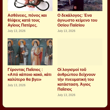
Aσθένειες, πόνος και
Ο δεκάλογος: Ένα
θλίψεις κατά τους
άγνωστο κείμενο του
Αγίους Πατέρες.
Οσίου Παϊσίου
July 13, 2026
July 13, 2026
Γέροντας Παΐσιος :
Οἱ λογισμοὶ τοῦ
«Από κάποιο κακό, κάτι
ἀνθρώπου δείχνουν
καλύτερο θα βγει»
τὴν πνευματική του
κατάσταση. Ἁγιος
July 13, 2026
Παΐσιος
July 13, 2026