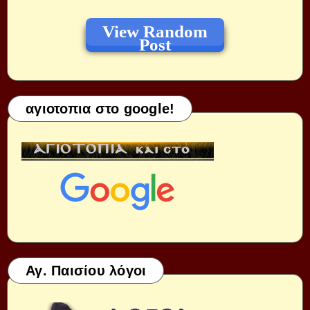
View Random
Post
αγιοτοπια στο google!
Αγ. Παισίου λόγοι