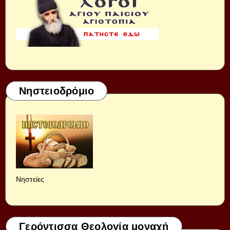
Νηστειοδρόμιο
Νηστείες
Γερόντισσα Θεολογία μοναχή