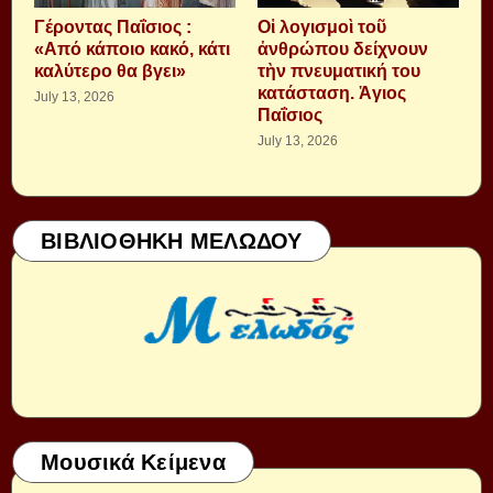
Γέροντας Παΐσιος :
Οἱ λογισμοὶ τοῦ
«Από κάποιο κακό, κάτι
ἀνθρώπου δείχνουν
καλύτερο θα βγει»
τὴν πνευματική του
κατάσταση. Ἁγιος
July 13, 2026
Παΐσιος
July 13, 2026
ΒΙΒΛΙΟΘΗΚΗ ΜΕΛΩΔΟΥ
Μουσικά Κείμενα