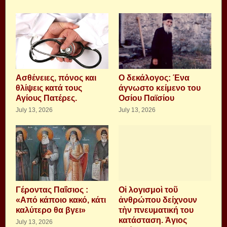
Aσθένειες, πόνος και
Ο δεκάλογος: Ένα
θλίψεις κατά τους
άγνωστο κείμενο του
Αγίους Πατέρες.
Οσίου Παϊσίου
July 13, 2026
July 13, 2026
Γέροντας Παΐσιος :
Οἱ λογισμοὶ τοῦ
«Από κάποιο κακό, κάτι
ἀνθρώπου δείχνουν
καλύτερο θα βγει»
τὴν πνευματική του
κατάσταση. Ἁγιος
July 13, 2026