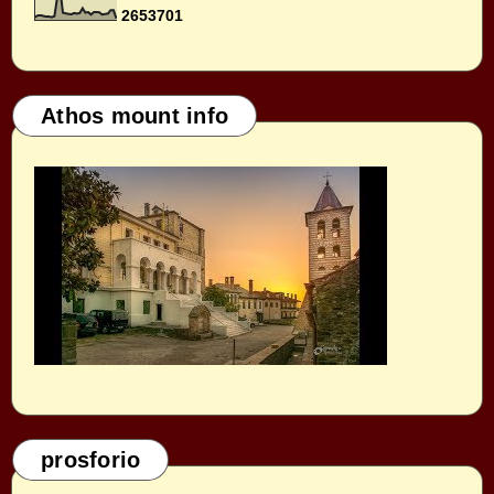
2
6
5
3
7
0
1
Athos mount info
prosforio