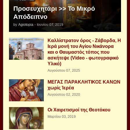
Προσευχητάρι >> Το Μικρό
Απόδειπνο
by
Agiotopia
-
Ιουνίου 07, 2019
Καλλίστρατον όρος - Ζάβορδα, Η
Ιερά μονή του Αγίου Νικάνορα
και ο Θαυμαστός τόπος που
ασκήτεψε (Video - φωτογραφικό
Υλικό)
Αυγούστου 07, 2025
ΜΕΓΑΣ ΠΑΡΑΚΛΗΤΙΚΟΣ ΚΑΝΩΝ
χωρὶς Ἱερέα
Αυγούστου 02, 2020
Οι Χαιρετισμοί της Θεοτόκου
Μαρτίου 03, 2019