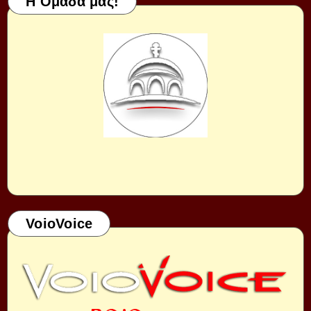
Η Ομάδα μας!
VoioVoice