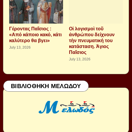
Γέροντας Παΐσιος :
Οἱ λογισμοὶ τοῦ
«Από κάποιο κακό, κάτι
ἀνθρώπου δείχνουν
καλύτερο θα βγει»
τὴν πνευματική του
κατάσταση. Ἁγιος
July 13, 2026
Παΐσιος
July 13, 2026
ΒΙΒΛΙΟΘΗΚΗ ΜΕΛΩΔΟΥ