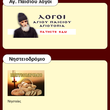
Αγ. Παισίου λόγοι
Νηστειοδρόμιο
Νηστείες