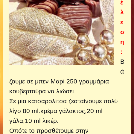
έ
λ
ε
σ
η
:
Β
ά
ζουμε σε μπεν Μαρί 250 γραμμάρια
κουβερτούρα να λιώσει.
Σε μια κατσαρολίτσα ζεσταίνουμε πολύ
λίγο 80 ml.κρέμα γάλακτος,20 ml
γάλα,10 ml λικέρ.
Οπότε το προσθέτουμε στην