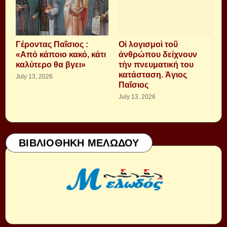
Γέροντας Παΐσιος :
Οἱ λογισμοὶ τοῦ
«Από κάποιο κακό, κάτι
ἀνθρώπου δείχνουν
καλύτερο θα βγει»
τὴν πνευματική του
κατάσταση. Ἁγιος
July 13, 2026
Παΐσιος
July 13, 2026
ΒΙΒΛΙΟΘΗΚΗ ΜΕΛΩΔΟΥ