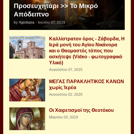
Προσευχητάρι >> Το Μικρό
Απόδειπνο
by
Agiotopia
-
Ιουνίου 07, 2019
Καλλίστρατον όρος - Ζάβορδα, Η
Ιερά μονή του Αγίου Νικάνορα
και ο Θαυμαστός τόπος που
ασκήτεψε (Video - φωτογραφικό
Υλικό)
Αυγούστου 07, 2025
ΜΕΓΑΣ ΠΑΡΑΚΛΗΤΙΚΟΣ ΚΑΝΩΝ
χωρὶς Ἱερέα
Αυγούστου 02, 2020
Οι Χαιρετισμοί της Θεοτόκου
Μαρτίου 03, 2019