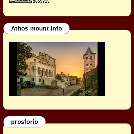
2
6
5
3
7
1
3
Athos mount info
prosforio