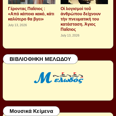
Γέροντας Παΐσιος :
Οἱ λογισμοὶ τοῦ
«Από κάποιο κακό, κάτι
ἀνθρώπου δείχνουν
καλύτερο θα βγει»
τὴν πνευματική του
κατάσταση. Ἁγιος
July 13, 2026
Παΐσιος
July 13, 2026
ΒΙΒΛΙΟΘΗΚΗ ΜΕΛΩΔΟΥ
Μουσικά Κείμενα