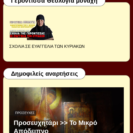
Γερόντισσα Θεολογία μοναχή
ΣΧΟΛΙΑ ΣΕ ΕΥΑΓΓΕΛΙΑ ΤΩΝ ΚΥΡΙΑΚΩΝ
Δημοφιλείς αναρτήσεις
ΠΡΟΣΕΥΧΈΣ
Προσευχητάρι >> Το Μικρό
Απόδειπνο