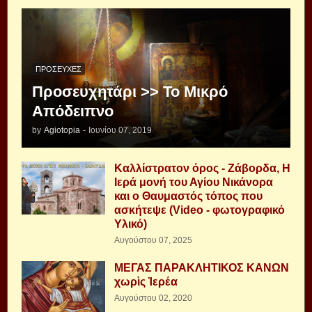
ΠΡΟΣΕΥΧΈΣ
Προσευχητάρι >> Το Μικρό
Απόδειπνο
by
Agiotopia
-
Ιουνίου 07, 2019
Καλλίστρατον όρος - Ζάβορδα, Η
Ιερά μονή του Αγίου Νικάνορα
και ο Θαυμαστός τόπος που
ασκήτεψε (Video - φωτογραφικό
Υλικό)
Αυγούστου 07, 2025
ΜΕΓΑΣ ΠΑΡΑΚΛΗΤΙΚΟΣ ΚΑΝΩΝ
χωρὶς Ἱερέα
Αυγούστου 02, 2020