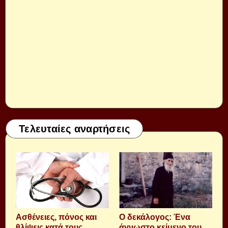
Τελευταίες αναρτήσεις
Aσθένειες, πόνος και
Ο δεκάλογος: Ένα
θλίψεις κατά τους
άγνωστο κείμενο του