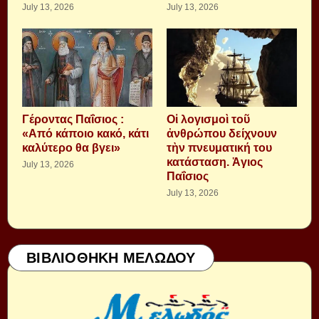
July 13, 2026
July 13, 2026
Γέροντας Παΐσιος :
Οἱ λογισμοὶ τοῦ
«Από κάποιο κακό, κάτι
ἀνθρώπου δείχνουν
καλύτερο θα βγει»
τὴν πνευματική του
κατάσταση. Ἁγιος
July 13, 2026
Παΐσιος
July 13, 2026
ΒΙΒΛΙΟΘΗΚΗ ΜΕΛΩΔΟΥ