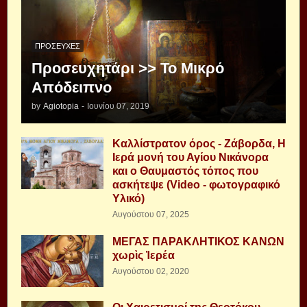
ΠΡΟΣΕΥΧΈΣ
Προσευχητάρι >> Το Μικρό
Απόδειπνο
by
Agiotopia
-
Ιουνίου 07, 2019
Καλλίστρατον όρος - Ζάβορδα, Η
Ιερά μονή του Αγίου Νικάνορα
και ο Θαυμαστός τόπος που
ασκήτεψε (Video - φωτογραφικό
Υλικό)
Αυγούστου 07, 2025
ΜΕΓΑΣ ΠΑΡΑΚΛΗΤΙΚΟΣ ΚΑΝΩΝ
χωρὶς Ἱερέα
Αυγούστου 02, 2020