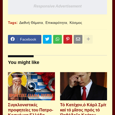
Responsive Advertisement
Tags:
Διεθνή Θέματα
Επικαιρότητα
Κόσμος
Facebook
You might like
Συγκλονιστικές
Τό Κατέχον,ὁ Κάρλ Σμίτ
προφητείες του Πατρο-
καί τό μῖσος πρός τό