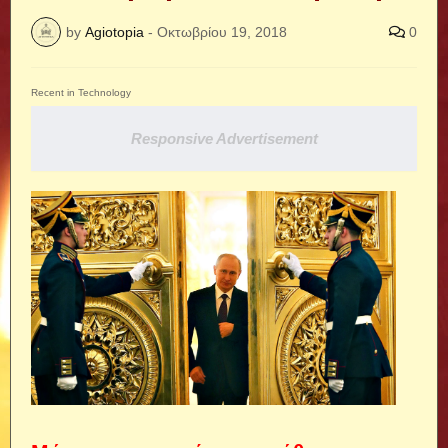
by
Agiotopia
-
Οκτωβρίου 19, 2018
0
Recent in Technology
Responsive Advertisement