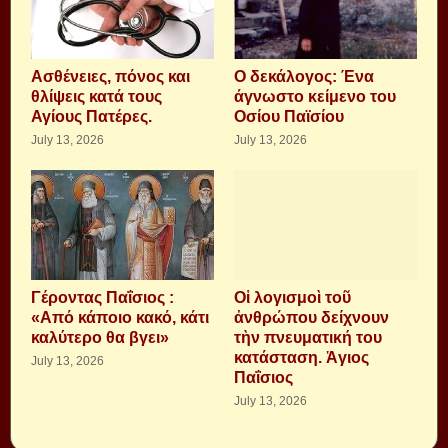
Aσθένειες, πόνος και
Ο δεκάλογος: Ένα
θλίψεις κατά τους
άγνωστο κείμενο του
Αγίους Πατέρες.
Οσίου Παϊσίου
July 13, 2026
July 13, 2026
Γέροντας Παΐσιος :
Οἱ λογισμοὶ τοῦ
«Από κάποιο κακό, κάτι
ἀνθρώπου δείχνουν
καλύτερο θα βγει»
τὴν πνευματική του
κατάσταση. Ἁγιος
July 13, 2026
Παΐσιος
July 13, 2026