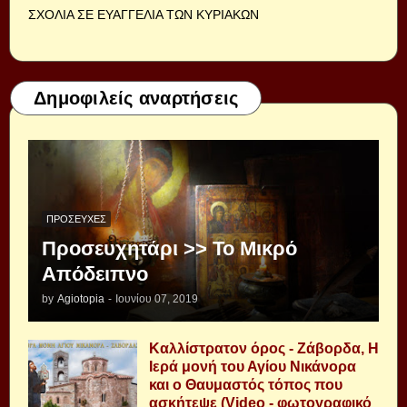
ΣΧΟΛΙΑ ΣΕ ΕΥΑΓΓΕΛΙΑ ΤΩΝ ΚΥΡΙΑΚΩΝ
Δημοφιλείς αναρτήσεις
ΠΡΟΣΕΥΧΈΣ
Προσευχητάρι >> Το Μικρό
Απόδειπνο
by
Agiotopia
-
Ιουνίου 07, 2019
Καλλίστρατον όρος - Ζάβορδα, Η
Ιερά μονή του Αγίου Νικάνορα
και ο Θαυμαστός τόπος που
ασκήτεψε (Video - φωτογραφικό