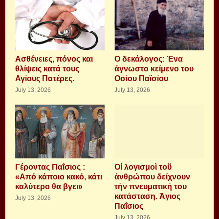
Aσθένειες, πόνος και
Ο δεκάλογος: Ένα
θλίψεις κατά τους
άγνωστο κείμενο του
Αγίους Πατέρες.
Οσίου Παϊσίου
July 13, 2026
July 13, 2026
Γέροντας Παΐσιος :
Οἱ λογισμοὶ τοῦ
«Από κάποιο κακό, κάτι
ἀνθρώπου δείχνουν
καλύτερο θα βγει»
τὴν πνευματική του
κατάσταση. Ἁγιος
July 13, 2026
Παΐσιος
July 13, 2026