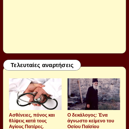
Τελευταίες αναρτήσεις
Aσθένειες, πόνος και
Ο δεκάλογος: Ένα
θλίψεις κατά τους
άγνωστο κείμενο του
Αγίους Πατέρες.
Οσίου Παϊσίου