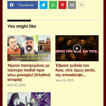
Facebook
You might like
Ήμουν παντρεμένος με
Έβρισε χυδαία τον
τέσσερα παιδιά πριν
Άγιο, τότε όμως αυτός
γίνω μοναχός! (Αληθινή
της αποκάλυψε...
ιστορία)
June 18, 2025
April 20, 2026