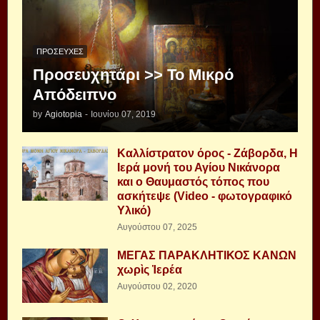
ΠΡΟΣΕΥΧΈΣ
Προσευχητάρι >> Το Μικρό
Απόδειπνο
by
Agiotopia
-
Ιουνίου 07, 2019
Καλλίστρατον όρος - Ζάβορδα, Η
Ιερά μονή του Αγίου Νικάνορα
και ο Θαυμαστός τόπος που
ασκήτεψε (Video - φωτογραφικό
Υλικό)
Αυγούστου 07, 2025
ΜΕΓΑΣ ΠΑΡΑΚΛΗΤΙΚΟΣ ΚΑΝΩΝ
χωρὶς Ἱερέα
Αυγούστου 02, 2020