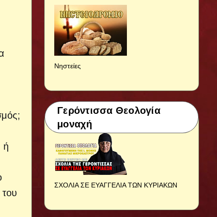
α
Νηστείες
Γερόντισσα Θεολογία
σμός;
μοναχή
 ή
ο
ΣΧΟΛΙΑ ΣΕ ΕΥΑΓΓΕΛΙΑ ΤΩΝ ΚΥΡΙΑΚΩΝ
 του