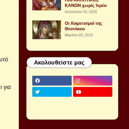
ΚΑΝΩΝ χωρὶς Ἱερέα
Αυγούστου 02, 2020
Οι Χαιρετισμοί της
Θεοτόκου
Μαρτίου 03, 2019
αυτό
Ακολουθείστε μας
ι για