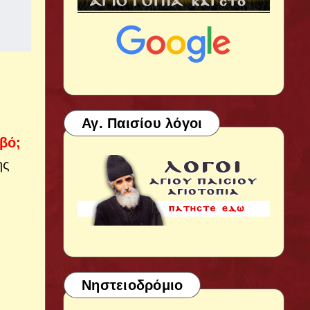
Αγ. Παισίου λόγοι
αβό;
ης
Νηστειοδρόμιο