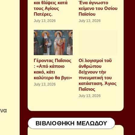
και θλίψεις κατά
Ένα άγνωστο
τους Αγίους
κείμενο του Οσίου
Πατέρες.
Παϊσίου
July 13, 2026
July 13, 2026
Γέροντας Παΐσιος
Οἱ λογισμοὶ τοῦ
: «Από κάποιο
ἀνθρώπου
κακό, κάτι
δείχνουν τὴν
καλύτερο θα βγει»
πνευματική του
κατάσταση. Ἁγιος
July 13, 2026
Παΐσιος
July 13, 2026
 να
ΒΙΒΛΙΟΘΗΚΗ ΜΕΛΩΔΟΥ