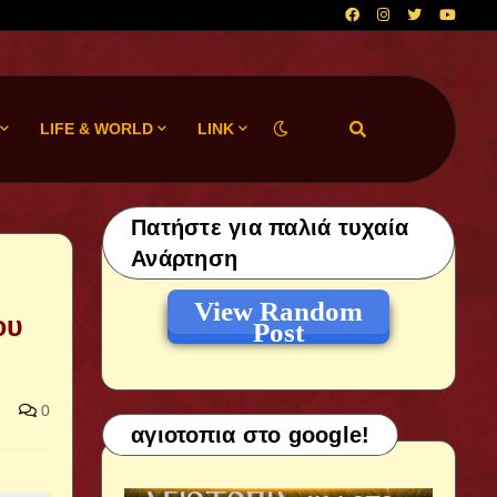
LIFE & WORLD
LINK
Πατήστε για παλιά τυχαία
Ανάρτηση
View Random
ου
Post
0
αγιοτοπια στο google!