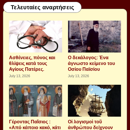
Τελευταίες αναρτήσεις
Aσθένειες, πόνος και
Ο δεκάλογος: Ένα
θλίψεις κατά τους
άγνωστο κείμενο του
Αγίους Πατέρες.
Οσίου Παϊσίου
July 13, 2026
July 13, 2026
Γέροντας Παΐσιος :
Οἱ λογισμοὶ τοῦ
«Από κάποιο κακό, κάτι
ἀνθρώπου δείχνουν