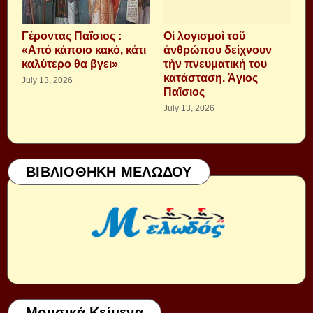
Γέροντας Παΐσιος :
Οἱ λογισμοὶ τοῦ
«Από κάποιο κακό, κάτι
ἀνθρώπου δείχνουν
καλύτερο θα βγει»
τὴν πνευματική του
κατάσταση. Ἁγιος
July 13, 2026
Παΐσιος
July 13, 2026
ΒΙΒΛΙΟΘΗΚΗ ΜΕΛΩΔΟΥ
Μουσικά Κείμενα