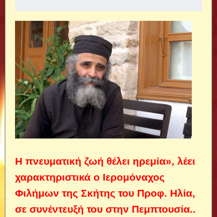
Η πνευματική ζωή θέλει ηρεμία», λέει
χαρακτηριστικά ο Ιερομόναχος
Φιλήμων της Σκήτης του Προφ. Ηλία,
σε συνέντευξή του στην Πεμπτουσία..