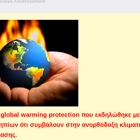
nsive Advertisement
ο global warming protection που εκδηλώθηκε με
πίων ότι συμβάλουν στην ανορθόδοξη κλιματ
βασης.