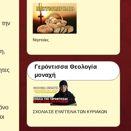
 την
Νηστείες
η,
Γερόντισσα Θεολογία
ητες
μοναχή
όνο
ΣΧΟΛΙΑ ΣΕ ΕΥΑΓΓΕΛΙΑ ΤΩΝ ΚΥΡΙΑΚΩΝ
οι