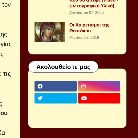
 τον
φωτογραφικό Υλικό)
Αυγούστου 07, 2025
Οι Χαιρετισμοί της
Θεοτόκου
ξης,
Μαρτίου 03, 2019
ογίας
ας
Ακολουθείστε μας
 τις
ς
ίου
έα