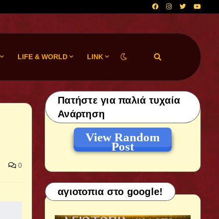
LIFE & WORLD
LINK
Πατήστε για παλιά τυχαία
Ανάρτηση
View Random
Post
0
αγιοτοπια στο google!