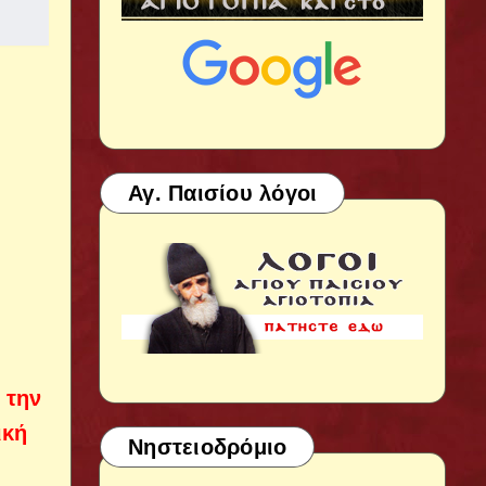
Αγ. Παισίου λόγοι
 την
ική
Νηστειοδρόμιο