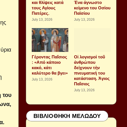
και θλίψεις κατά
Ένα άγνωστο
τους Αγίους
κείμενο του Οσίου
Πατέρες.
Παϊσίου
July 13, 2026
July 13, 2026
της
μύρια
Γέροντας Παΐσιος
Οἱ λογισμοὶ τοῦ
: «Από κάποιο
ἀνθρώπου
κακό, κάτι
δείχνουν τὴν
καλύτερο θα βγει»
πνευματική του
η
κατάσταση. Ἁγιος
July 13, 2026
Παΐσιος
July 13, 2026
 του
ωνα,
ΒΙΒΛΙΟΘΗΚΗ ΜΕΛΩΔΟΥ
α.