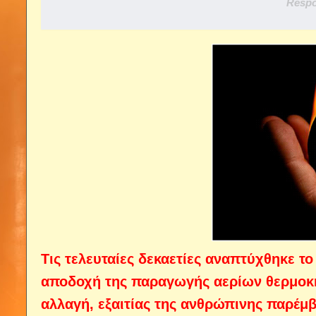
Respo
Τις τελευταίες δεκαετίες αναπτύχθηκε τ
αποδοχή της παραγωγής αερίων θερμοκη
αλλαγή, εξαιτίας της ανθρώπινης παρέμ