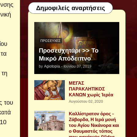
ανσης
Δημοφιλείς αναρτήσεις
νική
ΠΡΟΣΕΥΧΈΣ
ίου
Προσευχητάρι >> Το
 τα
Μικρό Απόδειπνο
by
Agiotopia
-
Ιουνίου 07, 2019
 τη
ΜΕΓΑΣ
ΠΑΡΑΚΛΗΤΙΚΟΣ
ΚΑΝΩΝ χωρὶς Ἱερέα
ς του
Αυγούστου 02, 2020
κατά
Καλλίστρατον όρος -
Ζάβορδα, Η Ιερά μονή
-10
του Αγίου Νικάνορα και
ο Θαυμαστός τόπος
που ασκήτεψε (Video -