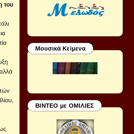
η του
πάλι
ια
τία
Μουσικά Κείμενα
υξη
 αλλά
μπών
λίου,
ΒΙΝΤΕΟ με ΟΜΙΛΙΕΣ
εως