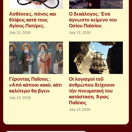
Aσθένειες, πόνος και
Ο δεκάλογος: Ένα
θλίψεις κατά τους
άγνωστο κείμενο του
Αγίους Πατέρες.
Οσίου Παϊσίου
July 13, 2026
July 13, 2026
Γέροντας Παΐσιος :
Οἱ λογισμοὶ τοῦ
«Από κάποιο κακό, κάτι
ἀνθρώπου δείχνουν
καλύτερο θα βγει»
τὴν πνευματική του
κατάσταση. Ἁγιος
July 13, 2026
Παΐσιος
July 13, 2026