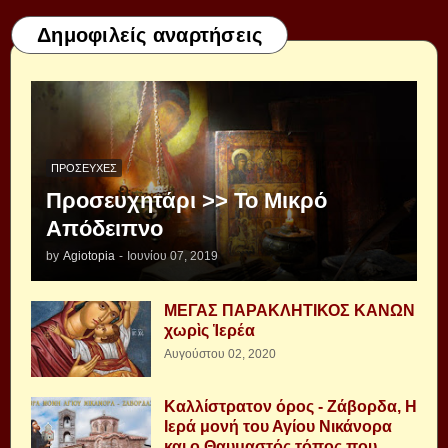
Δημοφιλείς αναρτήσεις
ΠΡΟΣΕΥΧΈΣ
Προσευχητάρι >> Το Μικρό
Απόδειπνο
by
Agiotopia
-
Ιουνίου 07, 2019
ΜΕΓΑΣ ΠΑΡΑΚΛΗΤΙΚΟΣ ΚΑΝΩΝ
χωρὶς Ἱερέα
Αυγούστου 02, 2020
Καλλίστρατον όρος - Ζάβορδα, Η
Ιερά μονή του Αγίου Νικάνορα
και ο Θαυμαστός τόπος που