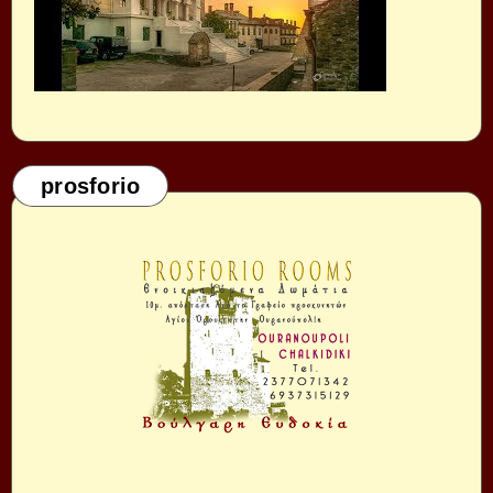
prosforio