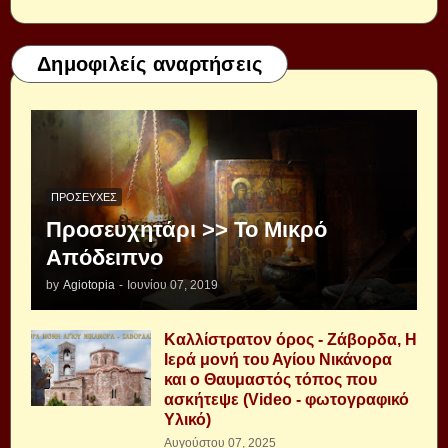
Δημοφιλείς αναρτήσεις
ΠΡΟΣΕΥΧΈΣ
Προσευχητάρι >> Το Μικρό
Απόδειπνο
by
Agiotopia
-
Ιουνίου 07, 2019
Καλλίστρατον όρος - Ζάβορδα, Η
Ιερά μονή του Αγίου Νικάνορα
και ο Θαυμαστός τόπος που
ασκήτεψε (Video - φωτογραφικό
Υλικό)
Αυγούστου 07, 2025