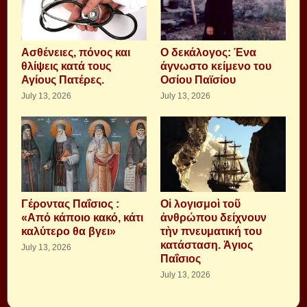
Aσθένειες, πόνος και
Ο δεκάλογος: Ένα
θλίψεις κατά τους
άγνωστο κείμενο του
Αγίους Πατέρες.
Οσίου Παϊσίου
July 13, 2026
July 13, 2026
Γέροντας Παΐσιος :
Οἱ λογισμοὶ τοῦ
«Από κάποιο κακό, κάτι
ἀνθρώπου δείχνουν
καλύτερο θα βγει»
τὴν πνευματική του
κατάσταση. Ἁγιος
July 13, 2026
Παΐσιος
July 13, 2026