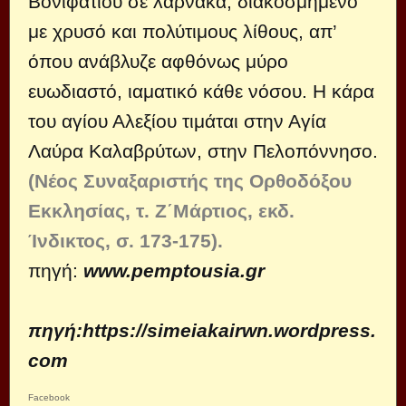
Βονιφατίου σε λάρνακα, διακοσμημένο
με χρυσό και πολύτιμους λίθους, απ’
όπου ανάβλυζε αφθόνως μύρο
ευωδιαστό, ιαματικό κάθε νόσου. Η κάρα
του αγίου Αλεξίου τιμάται στην Αγία
Λαύρα Καλαβρύτων, στην Πελοπόννησο.
(Νέος Συναξαριστής της Ορθοδόξου
Εκκλησίας, τ. Ζ΄Μάρτιος, εκδ.
Ίνδικτος, σ. 173-175).
πηγή:
www.pemptousia.gr
πηγή:
https://simeiakairwn.wordpress.
com
Facebook