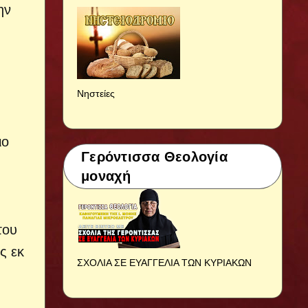
ην
Νηστείες
ιο
Γερόντισσα Θεολογία
μοναχή
του
ς εκ
ΣΧΟΛΙΑ ΣΕ ΕΥΑΓΓΕΛΙΑ ΤΩΝ ΚΥΡΙΑΚΩΝ