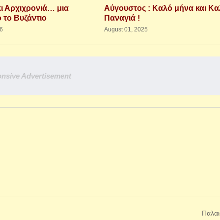
κι Αρχιχρονιά… μια
Αύγουστος : Καλό μήνα και Κ
 το Βυζάντιο
Παναγιά !
26
August 01, 2025
nsive Advertisement
Παλαι