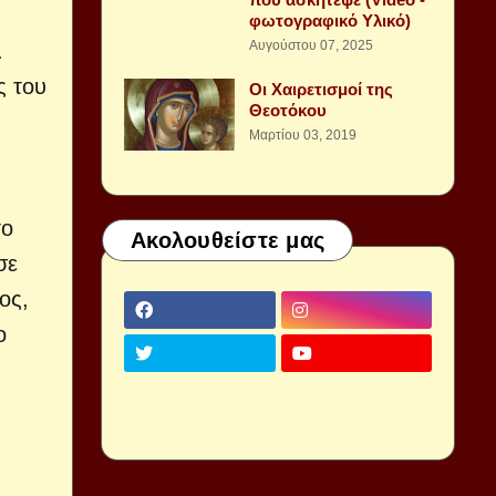
φωτογραφικό Υλικό)
Αυγούστου 07, 2025
.
ς του
Οι Χαιρετισμοί της
Θεοτόκου
Μαρτίου 03, 2019
το
Ακολουθείστε μας
σε
ος,
ο