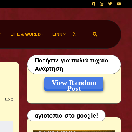
LIFE & WORLD
LINK
Πατήστε για παλιά τυχαία
Ανάρτηση
View Random
Post
0
αγιοτοπια στο google!