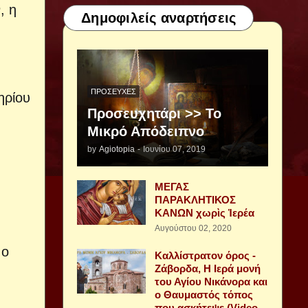
, η
Δημοφιλείς αναρτήσεις
ΠΡΟΣΕΥΧΈΣ
ηρίου
Προσευχητάρι >> Το
Μικρό Απόδειπνο
by
Agiotopia
-
Ιουνίου 07, 2019
ΜΕΓΑΣ
ΠΑΡΑΚΛΗΤΙΚΟΣ
ΚΑΝΩΝ χωρὶς Ἱερέα
Αυγούστου 02, 2020
 ο
Καλλίστρατον όρος -
Ζάβορδα, Η Ιερά μονή
του Αγίου Νικάνορα και
ο Θαυμαστός τόπος
που ασκήτεψε (Video -