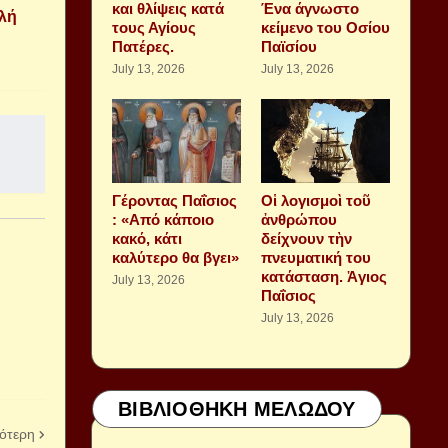
και θλίψεις κατά
Ένα άγνωστο
αλή
τους Αγίους
κείμενο του Οσίου
Πατέρες.
Παϊσίου
July 13, 2026
July 13, 2026
Γέροντας Παΐσιος
Οἱ λογισμοὶ τοῦ
: «Από κάποιο
ἀνθρώπου
κακό, κάτι
δείχνουν τὴν
καλύτερο θα βγει»
πνευματική του
κατάσταση. Ἁγιος
July 13, 2026
Παΐσιος
July 13, 2026
ΒΙΒΛΙΟΘΗΚΗ ΜΕΛΩΔΟΥ
ότερη