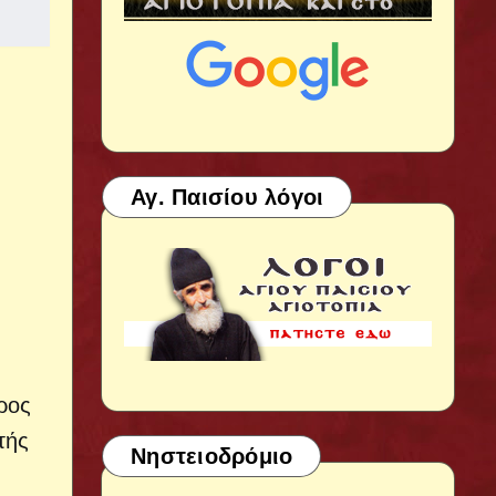
Αγ. Παισίου λόγοι
ρος
τής
Νηστειοδρόμιο