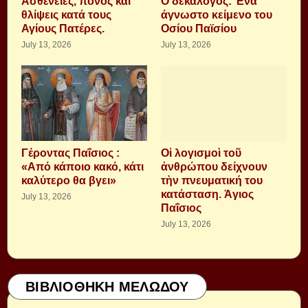
Aσθένειες, πόνος και
Ο δεκάλογος: Ένα
θλίψεις κατά τους
άγνωστο κείμενο του
Αγίους Πατέρες.
Οσίου Παϊσίου
July 13, 2026
July 13, 2026
Γέροντας Παΐσιος :
Οἱ λογισμοὶ τοῦ
«Από κάποιο κακό, κάτι
ἀνθρώπου δείχνουν
καλύτερο θα βγει»
τὴν πνευματική του
κατάσταση. Ἁγιος
July 13, 2026
Παΐσιος
July 13, 2026
ΒΙΒΛΙΟΘΗΚΗ ΜΕΛΩΔΟΥ