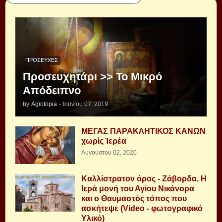
ΠΡΟΣΕΥΧΈΣ
Προσευχητάρι >> Το Μικρό
Απόδειπνο
by
Agiotopia
-
Ιουνίου 07, 2019
ΜΕΓΑΣ ΠΑΡΑΚΛΗΤΙΚΟΣ ΚΑΝΩΝ
χωρὶς Ἱερέα
Αυγούστου 02, 2020
Καλλίστρατον όρος - Ζάβορδα, Η
Ιερά μονή του Αγίου Νικάνορα
και ο Θαυμαστός τόπος που
ασκήτεψε (Video - φωτογραφικό
Υλικό)